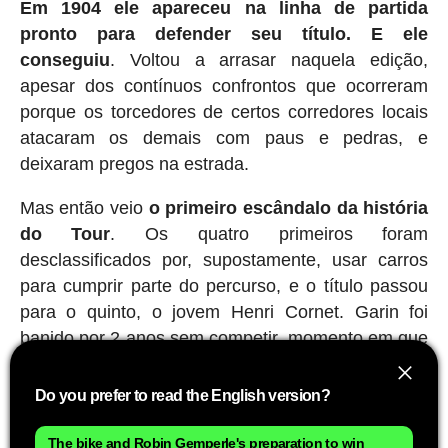
Em 1904 ele apareceu na linha de partida
pronto para defender seu título. E ele
conseguiu
. Voltou a arrasar naquela edição,
apesar dos contínuos confrontos que ocorreram
porque os torcedores de certos corredores locais
atacaram os demais com paus e pedras, e
deixaram pregos na estrada.
Mas então veio
o primeiro escândalo da história
do Tour
. Os quatro primeiros foram
desclassificados por, supostamente, usar carros
para cumprir parte do percurso, e o título passou
para o quinto, o jovem Henri Cornet. Garin foi
banido por 2 anos sem competir, momento em que
decidiu se retirar do ciclismo profissional. Nunca
saberemos se isso foi justo ou não, embora ele
Do you prefer to read the English version?
sempre tenha defendido sua inocência. O que está
claro é que, acima de qualquer consideração
The bike and Robin Gemperle's preparation to win