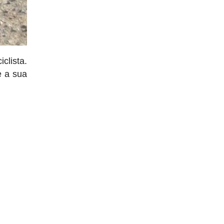
clista.
e a sua