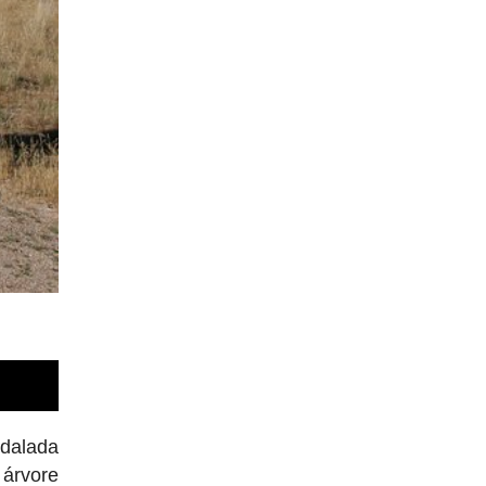
edalada
 árvore