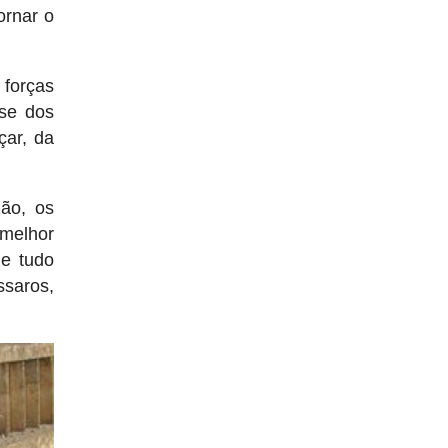
ornar o
 forças
-se dos
çar, da
zão, os
 melhor
ue tudo
ssaros,