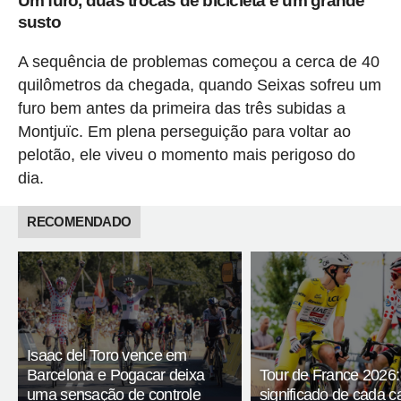
Um furo, duas trocas de bicicleta e um grande
susto
A sequência de problemas começou a cerca de 40
quilômetros da chegada, quando Seixas sofreu um
furo bem antes da primeira das três subidas a
Montjuïc. Em plena perseguição para voltar ao
pelotão, ele viveu o momento mais perigoso do
dia.
RECOMENDADO
Isaac del Toro vence em
Barcelona e Pogacar deixa
Tour de France 2026:
uma sensação de controle
significado de cada c