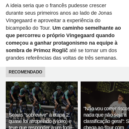
A ideia seria que o francês pudesse crescer
durante seus primeiros anos ao lado de Jonas
Vingegaard e aproveitar a experiência do
bicampeão do Tour.
Um caminho semelhante ao
que percorreu o próprio Vingegaard quando
começou a ganhar protagonismo na equipe à
sombra de Primoz Roglič
até se tornar um dos
grandes referências das voltas de três semanas.
RECOMENDADO
"Não vou correr risco
Seixas "sobrevive" à etapa 2:
nada que não seja a
quase foi atropelado (vídeo) e
classificação geral": 
teve que responder a um forte
chega ao Tour com