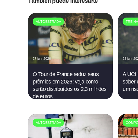
También puede interesarte
AUTOESTRADA
TREIN
27 jun. 2026
23 jun. 20
O Tour de France reduz seus
A UCI 
prêmios em 2026: veja como
saber 
serão distribuídos os 2,3 milhões
um risc
de euros
AUTOESTRADA
COMPO