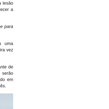
a lesão
recer a
pe para
ou uma
ira vez
ante de
 serão
ado em
ês.