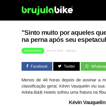
"Sinto muito por aqueles que
na perna após seu espetacul
AUTOESTRADA
30/07/25 16:04
MIGUE A.
Facebook
Twitter
Whatsa
Menos de 48 horas depois de assinar a me
classificação geral, Kévin Vauquelin viu su
Arkéa-B&B Hotels sofreu uma fratura na fíb
Kévin Vauquelin: