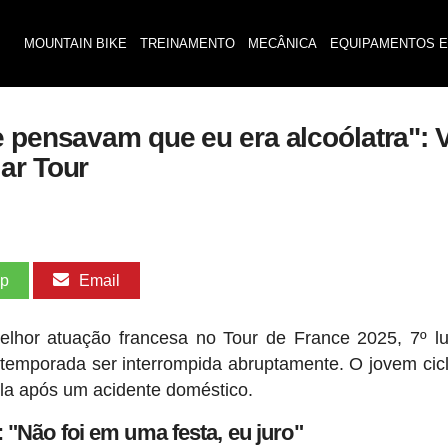
MOUNTAIN BIKE
TREINAMENTO
MECÂNICA
EQUIPAMENTOS E
 pensavam que eu era alcoólatra": V
ar Tour
pp
Email
lhor atuação francesa no Tour de France 2025, 7º l
a temporada ser interrompida abruptamente. O jovem cicl
ula após um acidente doméstico.
 "Não foi em uma festa, eu juro"