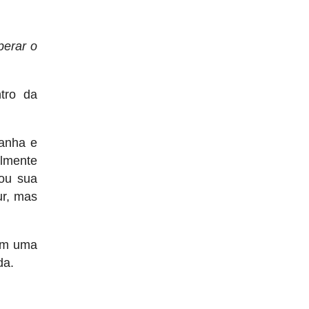
perar o
tro da
tanha e
almente
ou sua
ur, mas
 em uma
da.