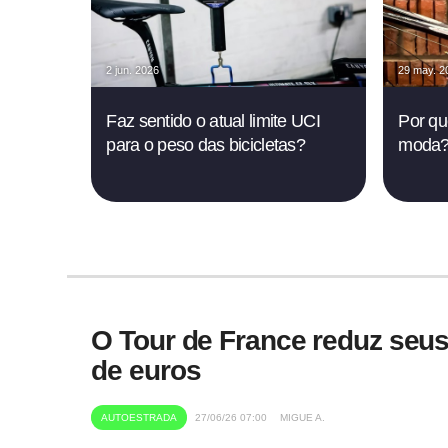
2 jun. 2026
29 may. 2
Faz sentido o atual limite UCI
Por qu
para o peso das bicicletas?
moda
O Tour de France reduz seus
de euros
AUTOESTRADA
27/06/26 07:00
MIGUE A.