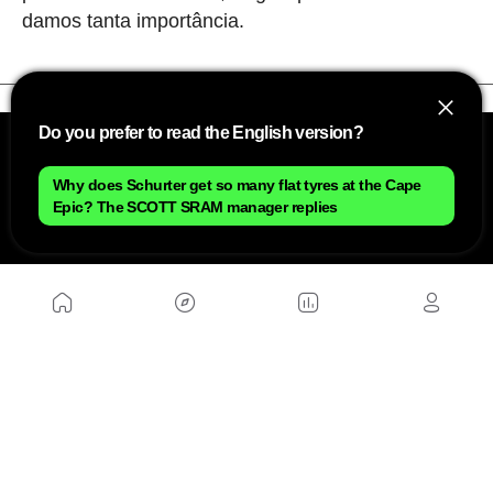
damos tanta importância.
Do you prefer to read the English version?
Why does Schurter get so many flat tyres at the Cape
Epic? The SCOTT SRAM manager replies
NÓS
Mapa do site
Aviso Legal Brasileiro
Política de cookies Brasileiro
Anúnciate con nosotros brasileiro
Política de privacidad brasileiro
Contato
Trabalhar conosco
SITES AMIGÁVEIS