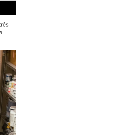
três
 a