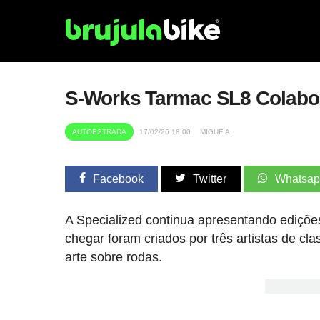
S-Works Tarmac SL8 Colabor
AUTOESTRADA
17/02/26 18:00
MIGUE A.
Facebook
Twitter
Whatsa
A Specialized continua apresentando ediçõe
chegar foram criados por três artistas de c
arte sobre rodas.