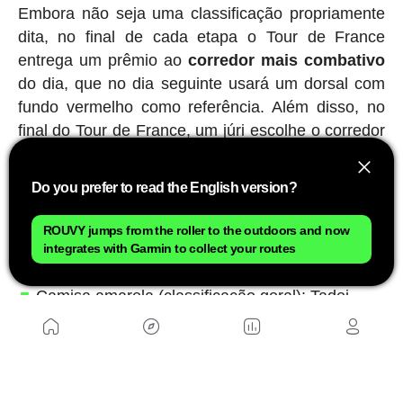
Embora não seja uma classificação propriamente
dita, no final de cada etapa o Tour de France
entrega um prêmio ao
corredor mais combativo
do dia, que no dia seguinte usará um dorsal com
fundo vermelho como referência. Além disso, no
final do Tour de France, um júri escolhe o corredor
mais combativo ao longo das três semanas.
Do you prefer to read the English version?
Os últimos vencedores de cada camisa
ROUVY jumps from the roller to the outdoors and now
Os vencedores das principais classificações na
integrates with Garmin to collect your routes
edição de 2025 foram:
Camisa amarela (classificação geral): Tadej
Pogacar
Camisa verde (classificação por pontos):
Jonathan Milan