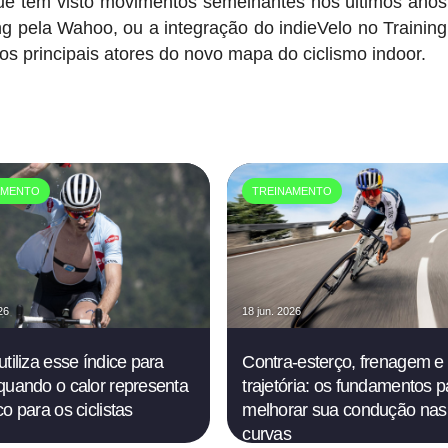
, que tem visto movimentos semelhantes nos últimos ano
g pela Wahoo, ou a integração do indieVelo no Trainin
 principais atores do novo mapa do ciclismo indoor.
AMENTO
TREINAMENTO
26
18 jun. 2026
utiliza esse índice para
Contra-esterço, frenagem e
quando o calor representa
trajetória: os fundamentos p
o para os ciclistas
melhorar sua condução nas
curvas