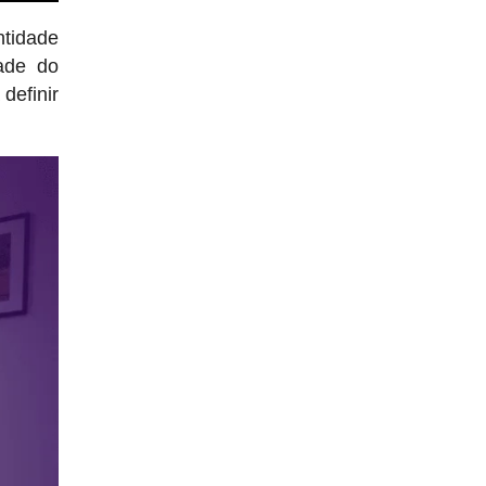
ntidade
dade do
definir