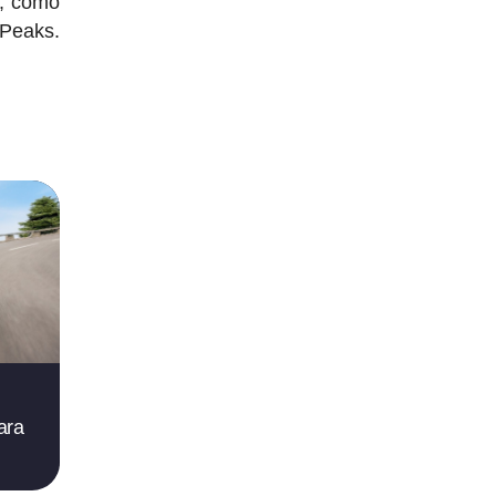
s, como
gPeaks.
ara