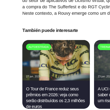
do setor de aplicativos de ciclismo virtual
a compra do The Sufferfest e do RGT Cyclin
Neste contexto, a Rouvy emerge como um dos
También puede interesarte
AUTOESTRADA
TREIN
27 jun. 2026
23 jun. 20
O Tour de France reduz seus
A UCI 
prêmios em 2026: veja como
saber 
serão distribuídos os 2,3 milhões
um risc
de euros