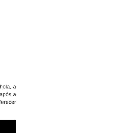
hola, a
 após a
ferecer