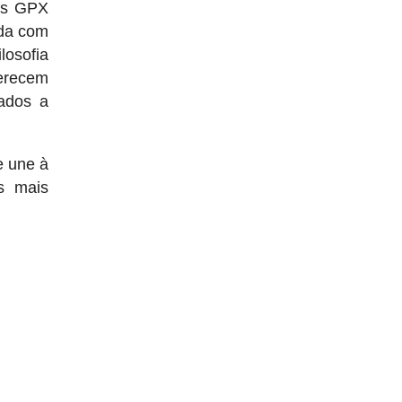
vos GPX
ada com
losofia
ferecem
tados a
e une à
as mais