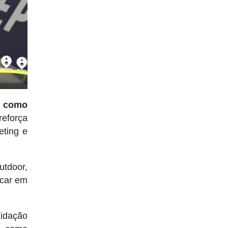
u como
reforça
eting e
utdoor,
icar em
lidação