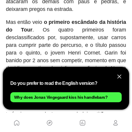
atacaram os demais com paus e pedras, e
deixaram pregos na estrada.
Mas então veio
o primeiro escândalo da história
do Tour
. Os quatro primeiros foram
desclassificados por, supostamente, usar carros
para cumprir parte do percurso, e o título passou
para o quinto, o jovem Henri Cornet. Garin foi
banido por 2 anos sem competir, momento em que
decidiu se retirar do ciclismo profissional. Nunca
saberemos se isso foi justo ou não, embora ele
sempre tenha defendido sua inocência. O que está
Do you prefer to read the English version?
claro é que, acima de qualquer consideração
Why does Jonas Vingegaard kiss his handlebars?
esportiva, aqueles homens que percorriam
distâncias impossíveis puxando com suas pernas
‘máquinas pesadas' eram verdadeiros titãs.