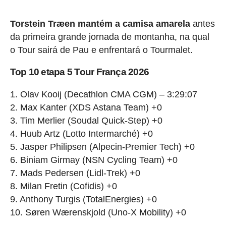
Torstein Træen mantém a camisa amarela
antes
da primeira grande jornada de montanha, na qual
o Tour sairá de Pau e enfrentará o Tourmalet.
Top 10 etapa 5 Tour França 2026
1. Olav Kooij (Decathlon CMA CGM) – 3:29:07
2. Max Kanter (XDS Astana Team) +0
3. Tim Merlier (Soudal Quick-Step) +0
4. Huub Artz (Lotto Intermarché) +0
5. Jasper Philipsen (Alpecin-Premier Tech) +0
6. Biniam Girmay (NSN Cycling Team) +0
7. Mads Pedersen (Lidl-Trek) +0
8. Milan Fretin (Cofidis) +0
9. Anthony Turgis (TotalEnergies) +0
10. Søren Wærenskjold (Uno-X Mobility) +0