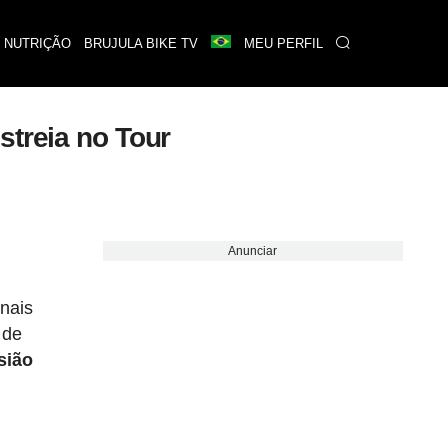
 NUTRIÇÃO
BRUJULA BIKE TV
MEU PERFIL
streia no Tour
Anunciar
nais
 de
sião