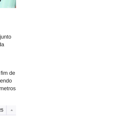
junto
da
 fim de
rendo
 metros