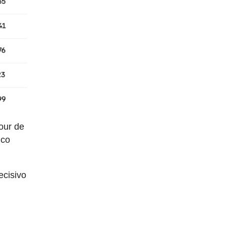
our de
uco
ecisivo