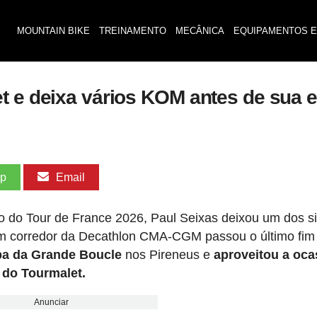
MOUNTAIN BIKE
TREINAMENTO
MECÂNICA
EQUIPAMENTOS E
t e deixa vários KOM antes de sua e
pp
Email
o do Tour de France 2026, Paul Seixas deixou um dos si
em corredor da Decathlon CMA-CGM passou o último fim
apa da Grande Boucle
nos Pireneus e
aproveitou a oca
 do Tourmalet.
Anunciar