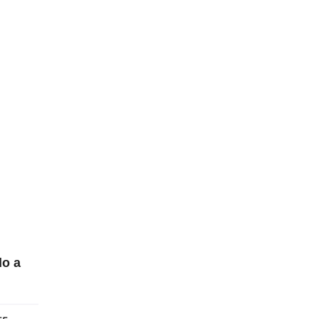
o
do a