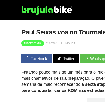
Paul Seixas voa no Tourmale
AUTOESTRADA
01/06/26 11:17
MIGUE A.
Facebook
Twitter
Whatsa
Faltando pouco mais de um mês para o iníci
mais chamativos de sua preparação. O jov
semana de maio reconhecendo
a sexta et
para conquistar vários KOM nas estradas