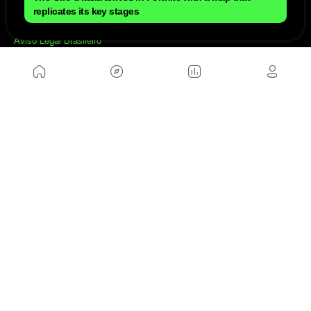
NÓS
replicates its key stages
Mapa do site
Aviso Legal Brasileiro
Política de cookies Brasileiro
Anúnciate con nosotros brasileiro
Política de privacidad brasileiro
Contato
Trabalhar conosco
SITES AMIGÁVEIS
MusickMag
SIGA-NOS
Assine a nossa newsletter
Mandar