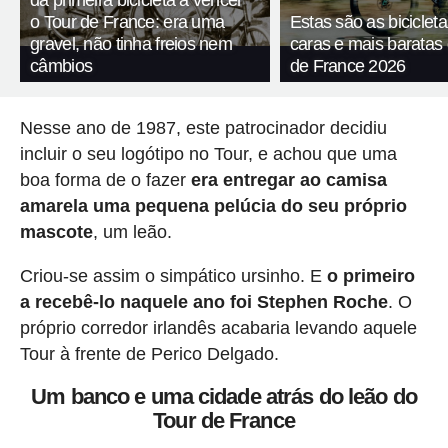
da primeira bicicleta a vencer
o Tour de France: era uma
Estas são as biciclet
gravel, não tinha freios nem
caras e mais baratas
câmbios
de France 2026
Nesse ano de 1987, este patrocinador decidiu
incluir o seu logótipo no Tour, e achou que uma
boa forma de o fazer
era entregar ao camisa
amarela uma pequena pelúcia do seu próprio
mascote
, um leão.
Criou-se assim o simpático ursinho. E
o primeiro
a recebê-lo naquele ano foi Stephen Roche
. O
próprio corredor irlandês acabaria levando aquele
Tour à frente de Perico Delgado.
Um banco e uma cidade atrás do leão do
Tour de France