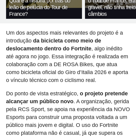
Qual é a história por trás do
o Tour de France: er
leão de pelúcia do Tour de
gravel, não tinha fre
France?
câmbios
Um dos aspectos mais relevantes do projeto é a
introdução
da bicicleta como meio de
deslocamento dentro do Fortnite
, algo inédito
até agora no jogo. Essa integração é realizada em
colaboração com a DE ROSA Bikes, que atua
como bicicleta oficial do Giro d’Italia 2026 e aporta
o vínculo técnico com o ciclismo real.
Do ponto de vista estratégico,
o projeto pretende
alcançar um público novo
. A organização, gerida
pela RCS Sport, se apoia na experiência da NOVO
Esports para construir uma proposta voltada a um
público mais jovem e digital. O uso do Fortnite
como plataforma não é casual, já que supera os