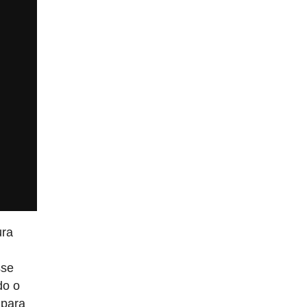
ura
sse
do o
 para