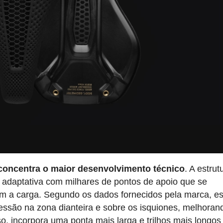
concentra o maior desenvolvimento técnico
. A estrut
e adaptativa com milhares de pontos de apoio que se
m a carga. Segundo os dados fornecidos pela marca, e
ressão na zona dianteira e sobre os isquiones, melhoran
o, incorpora uma ponta mais larga e trilhos mais longos