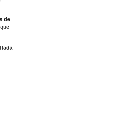
s de
 que
ltada
e