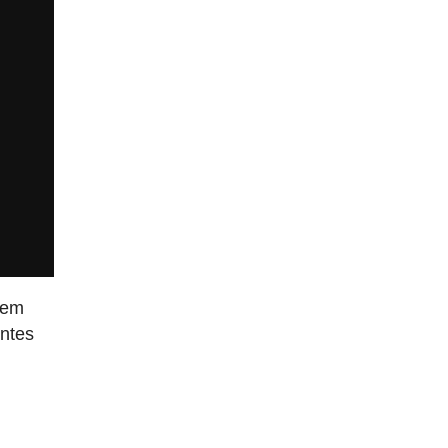
 em
entes