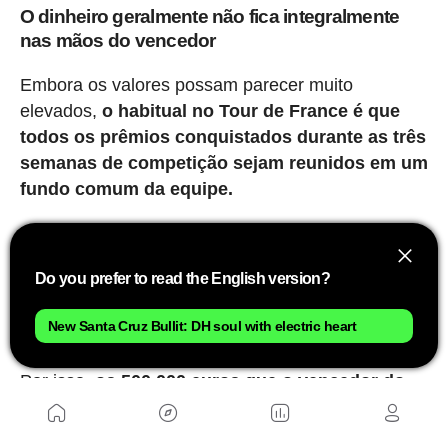
O dinheiro geralmente não fica integralmente
nas mãos do vencedor
Embora os valores possam parecer muito
elevados,
o habitual no Tour de France é que
todos os prêmios conquistados durante as três
semanas de competição sejam reunidos em um
fundo comum da equipe.
Posteriormente, esse montante é repartido entre
ciclistas, diretores, auxiliares, mecânicos,
Do you prefer to read the English version?
massagistas e demais membros da equipe,
recompensando assim o trabalho coletivo por trás
New Santa Cruz Bullit: DH soul with electric heart
de cada vitória, classificação ou camisa.
Por isso,
os 500.000 euros que o vencedor do
Tour recebe não costumam ficar integralmente
na conta bancária do campeão, mas fazem