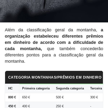
Além da classificação geral da montanha,
a
organização estabeleceu
diferentes prêmios
em dinheiro de acordo com a dificuldade de
cada montanha,
que também concederão
diferentes pontos para a classificação geral da
montanha.
CATEGORIA MONTANHAS/PRÊMIOS EM DINHEIRO
HC
Primeira categoria
Segunda categoria
Terceira cat
800 €
650 €
500 €
300 €
450 €
400 €
250 €
-