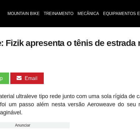
MOUNTAIN BIKE
TREINAMENTO
MECÂNICA
EQUIPAMENTOS E
izik apresenta o tênis de estrada m
pp
Email
erial ultraleve tipo rede junto com uma sola rígida de 
k foi um passo além nesta versão Aeroweave do seu 
aginável.
Anunciar