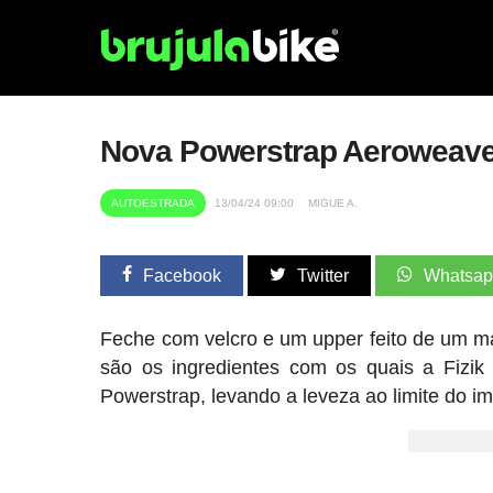
Nova Powerstrap Aeroweave: F
AUTOESTRADA
13/04/24 09:00
MIGUE A.
Facebook
Twitter
Whatsa
Feche com velcro e um upper feito de um mat
são os ingredientes com os quais a Fizi
Powerstrap, levando a leveza ao limite do im