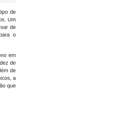
tipo de
cos. Um
esar de
para o
bono em
idez de
além de
icos, a
ção que