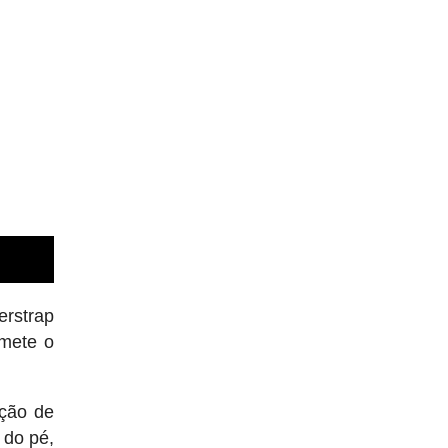
erstrap
omete o
ução de
 do pé,