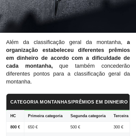
Além da classificação geral da montanha,
a
organização estabeleceu
diferentes prêmios
em dinheiro de acordo com a dificuldade de
cada montanha,
que também concederão
diferentes pontos para a classificação geral da
montanha.
CATEGORIA MONTANHAS/PRÊMIOS EM DINHEIRO
HC
Primeira categoria
Segunda categoria
Terceira cat
800 €
650 €
500 €
300 €