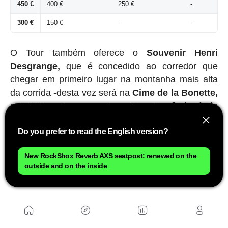
450 €
400 €
250 €
-
300 €
150 €
-
-
O Tour também oferece o
Souvenir Henri
Desgrange,
que é concedido ao corredor que
chegar em primeiro lugar na montanha mais alta
da corrida -desta vez será na
Cime de la Bonette,
a 2.802 metros,
na etapa 19-.
O prêmio é de
5.000 euros.
Do you prefer to read the English version?
Por outro lado, existe outro prêmio especial
chamado
Souvenir Jacques Goddet, que é dado
New RockShox Reverb AXS seatpost: renewed on the
outside and on the inside
ao primeiro a escalar o Tourmalet
-este ano, na
etapa 14-.
O prêmio é de mais 5.000 euros.
Prêmios da classificação de jovens: camisa
branca