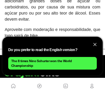
adicionam grandes doses de açúcar ou
carboidratos, ou por causa de sua mistura com
açúcar puro ou por seu alto teor de álcool. Esses
devem evitar.
Aproveite com moderação e responsabilidade, que
logo sairá de bike.
Do you prefer to read the English version?
The 8 times Nino Schurter won the World
Championship
NÓS
Mapa do site