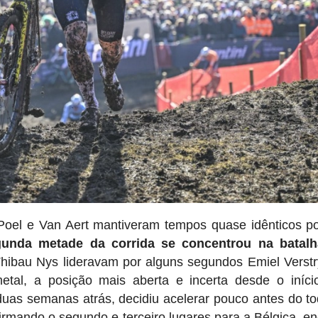
Poel e Van Aert mantiveram tempos quase idênticos po
gunda metade da corrida se concentrou na batalh
Thibau Nys lideravam por alguns segundos Emiel Verst
tal, a posição mais aberta e incerta desde o iníci
as semanas atrás, decidiu acelerar pouco antes do t
irmando o segundo e terceiro lugares para a Bélgica, e