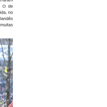
erraram
. O de
ida, no
olandês
 muitas