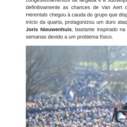
congestionamentos de largada e a subsequ
definitivamente as chances de Van Aert 
Herentals chegou à cauda do grupo que dispu
início da quarta, protagonizou um duro at
Joris Nieuwenhuis
, bastante inspirado n
semanas devido a um problema físico.