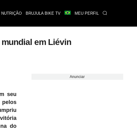
 NUTRIÇÃO
BRUJULA BIKE TV
MEU PERFIL
o mundial em Liévin
Anunciar
em seu
 pelos
umpriu
vitória
ina do