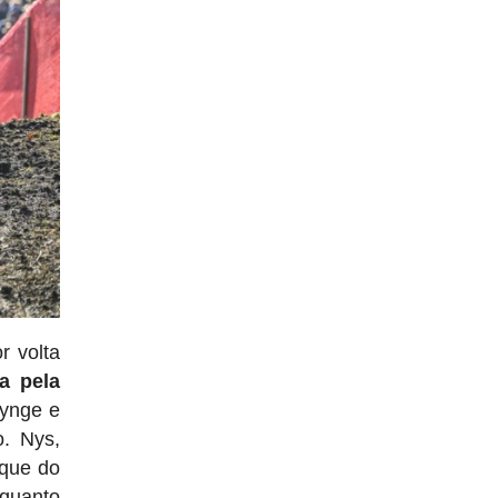
r volta
a pela
rynge e
o. Nys,
oque do
nquanto