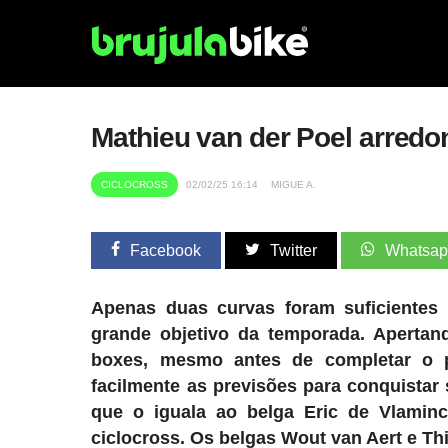
Mathieu van der Poel arredon
CICLOCROSS
02/02/25 16:14
MIGUE A.
Facebook
Twitter
Whatsa
Apenas duas curvas foram suficientes
grande objetivo da temporada. Apertan
boxes, mesmo antes de completar o pr
facilmente as previsões para conquistar s
que o iguala ao belga Eric de Vlamin
ciclocross. Os belgas Wout van Aert e Th