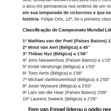
o arco-íris permanecia nos ombros de um V
em sua temporada de ciclocross e que es
história
. Felipe Orts, 12º, foi o primeiro cl
Classificação do Campeonato Mundial Lié
1º Mathieu van der Poel (Países Baixos) 
2º Wout van Aert (Bélgica) a 45"
3º Thibau Nys (Bélgica) a 1'06"
4º Joris Nieuwenhuis (Países Baixos) a 1'15
5º Emiel Verstrynge (Bélgica) a 1'53"
6º Toon Aerts (Bélgica) a 1'56"
7º Michael Vanthourenhout (Bélgica) a 2'00"
8º Joran Wyseure (Bélgica) a 2'03"
9º Lars van der Haar (Países Baixos) 2'09"
10º Laurens Sweeck (Bélgica) a 2'28"
Fem van Empel liderou o pódio nee