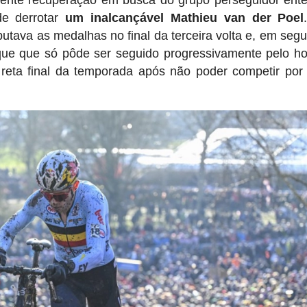
ente recuperação em busca do grupo perseguidor ent
de derrotar
um inalcançável Mathieu van der Poel
tava as medalhas no final da terceira volta e, em segu
aque que só pôde ser seguido progressivamente pelo h
a reta final da temporada após não poder competir por