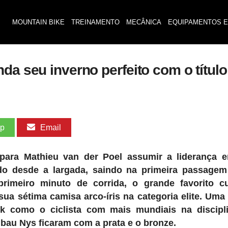
MOUNTAIN BIKE
TREINAMENTO
MECÂNICA
EQUIPAMENTOS E
da seu inverno perfeito com o títul
pp
Email
 para Mathieu van der Poel assumir a liderança 
do desde a largada, saindo na primeira passagem
imeiro minuto de corrida, o grande favorito c
ua sétima camisa arco-íris na categoria elite. Uma 
ck como o ciclista com mais mundiais na discipl
ibau Nys ficaram com a prata e o bronze.