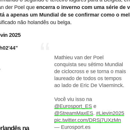
an der Poel que
encerra o inverno com uma série de v
tá a apenas um Mundial de se confirmar como o mel
assificado não holandês ou belga.
vin 2025
1h02'44"
Mathieu van der Poel
conquista seu sétimo Mundial
"
de ciclocross e se torna o mais
laureado de todos os tempos
ao lado de Eric De Vlaeminck.
Você viu isso na
@Eurosport_ES
e
@StreamMaxES
.
#Lievin2025
pic.twitter.com/DRSj7UXzMn
— Eurosport.es
rlandês na