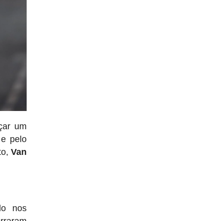
nçar um
 e pelo
to,
Van
do nos