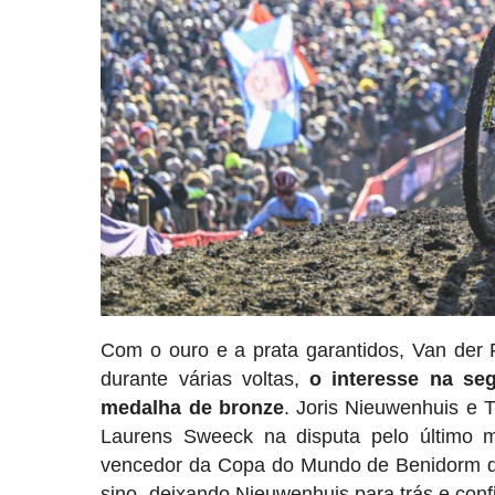
Com o ouro e a prata garantidos, Van der 
durante várias voltas,
o interesse na se
medalha de bronze
. Joris Nieuwenhuis e 
Laurens Sweeck na disputa pelo último me
vencedor da Copa do Mundo de Benidorm du
sino, deixando Nieuwenhuis para trás e conf