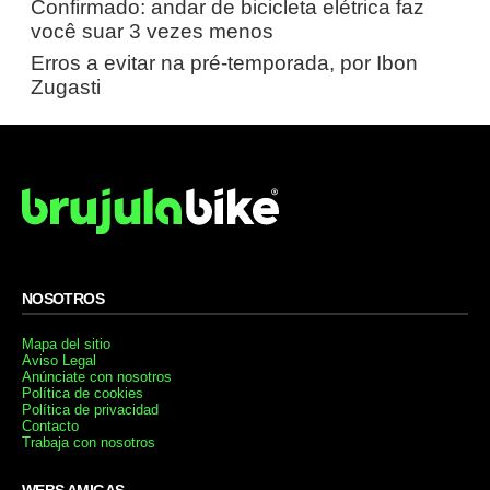
Confirmado: andar de bicicleta elétrica faz
você suar 3 vezes menos
Erros a evitar na pré-temporada, por Ibon
Zugasti
NOSOTROS
Mapa del sitio
Aviso Legal
Anúnciate con nosotros
Política de cookies
Política de privacidad
Contacto
Trabaja con nosotros