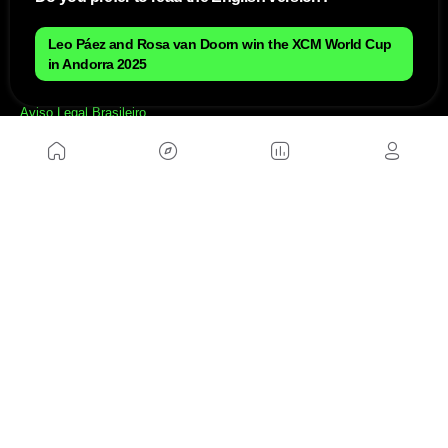
Leo Páez and Rosa van Doorn win the XCM World Cup
NÓS
in Andorra 2025
Mapa do site
Aviso Legal Brasileiro
Política de cookies Brasileiro
Anúnciate con nosotros brasileiro
Política de privacidad brasileiro
Contato
Trabalhar conosco
SITES AMIGÁVEIS
MusickMag
SIGA-NOS
Assine a nossa newsletter
Mandar