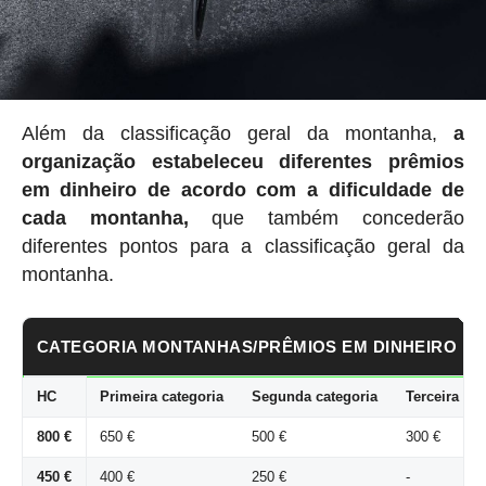
Além da classificação geral da montanha,
a
organização estabeleceu
diferentes prêmios
em dinheiro de acordo com a dificuldade de
cada montanha,
que também concederão
diferentes pontos para a classificação geral da
montanha.
CATEGORIA MONTANHAS/PRÊMIOS EM DINHEIRO
HC
Primeira categoria
Segunda categoria
Terceira cat
800 €
650 €
500 €
300 €
450 €
400 €
250 €
-