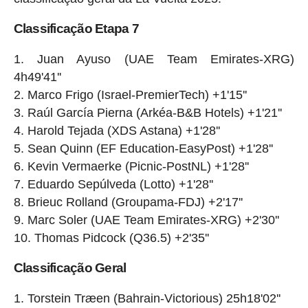
Classificação Etapa 7
Juan Ayuso (UAE Team Emirates-XRG)
4h49'41''
Marco Frigo (Israel-PremierTech) +1'15''
Raúl García Pierna (Arkéa-B&B Hotels) +1'21''
Harold Tejada (XDS Astana) +1'28''
Sean Quinn (EF Education-EasyPost) +1'28''
Kevin Vermaerke (Picnic-PostNL) +1'28''
Eduardo Sepúlveda (Lotto) +1'28''
Brieuc Rolland (Groupama-FDJ) +2'17''
Marc Soler (UAE Team Emirates-XRG) +2'30''
Thomas Pidcock (Q36.5) +2'35''
Classificação Geral
Torstein Træen (Bahrain-Victorious) 25h18'02''