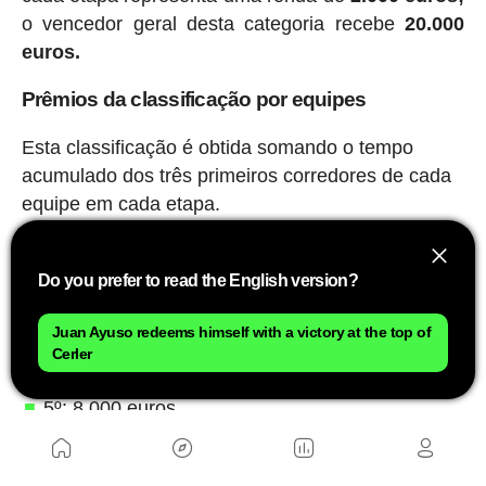
o vencedor geral desta categoria recebe
20.000
euros.
Prêmios da classificação por equipes
Esta classificação é obtida somando o tempo
acumulado dos três primeiros corredores de cada
equipe em cada etapa.
Vencedor: 50.000 euros
Do you prefer to read the English version?
2º: 30.000 euros
3º: 20.000 euros
Juan Ayuso redeems himself with a victory at the top of
Cerler
4º: 12.000 euros
5º: 8.000 euros
Além disso, cada etapa é avaliada em
2.800
euros;
a cada semana também há um prêmio de