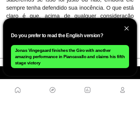
sempre tenha defendido sua inocência. O que está
claro é que, acima de qualquer consideração
esportiva, aqueles homens que percorriam
distâncias impossíveis puxando com suas pernas
Do you prefer to read the English version?
‘máquinas pesadas' eram verdadeiros titãs.
Jonas Vingegaard finishes the Giro with another
amazing performance in Piancavallo and claims his fifth
stage victory
NÓS
Mapa do site
Aviso Legal Brasileiro
Política de cookies Brasileiro