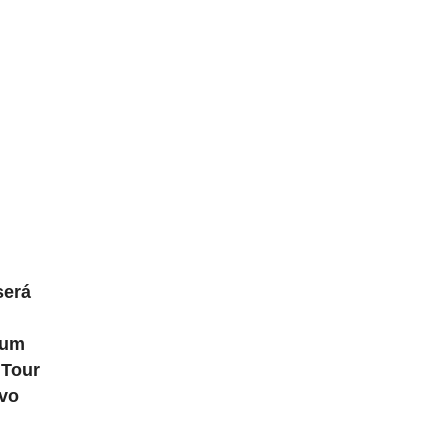
será
 um
 Tour
ovo