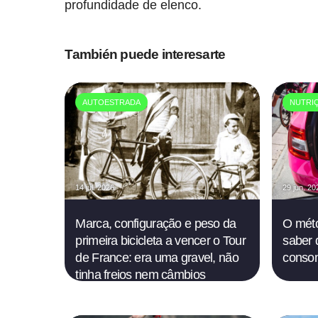
profundidade de elenco.
También puede interesarte
AUTOESTRADA
NUTRI
14 jul. 2026
29 jun. 20
Marca, configuração e peso da
O méto
primeira bicicleta a vencer o Tour
saber 
de France: era uma gravel, não
conso
tinha freios nem câmbios