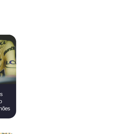
s
o
lhões