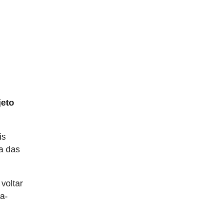
jeto
is
a das
voltar
a-