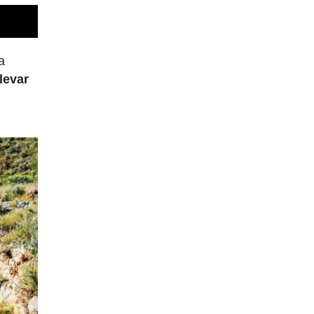
a
levar