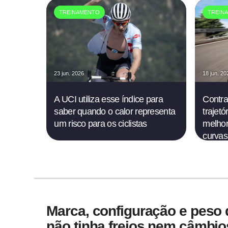
TREINAMENTO
TREIN
23 jun. 2026
18 jun. 20
A UCI utiliza esse índice para
Contra
saber quando o calor representa
trajet
um risco para os ciclistas
melhor
curvas
Marca, configuração e peso d
não tinha freios nem câmbio