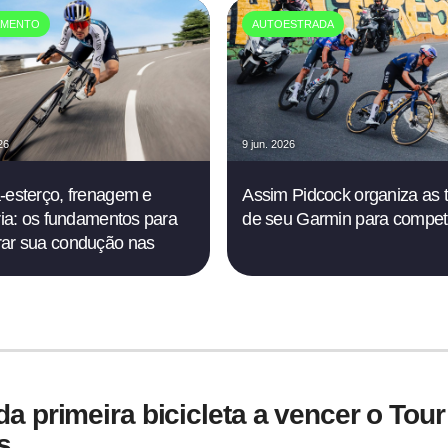
AMENTO
AUTOESTRADA
26
9 jun. 2026
-esterço, frenagem e
Assim Pidcock organiza as t
ória: os fundamentos para
de seu Garmin para competi
ar sua condução nas
a primeira bicicleta a vencer o Tour
s