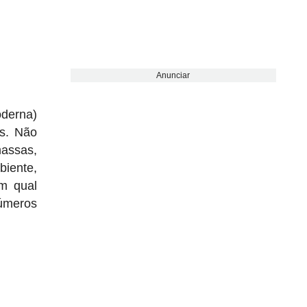
Anunciar
oderna)
os. Não
massas,
biente,
om qual
números