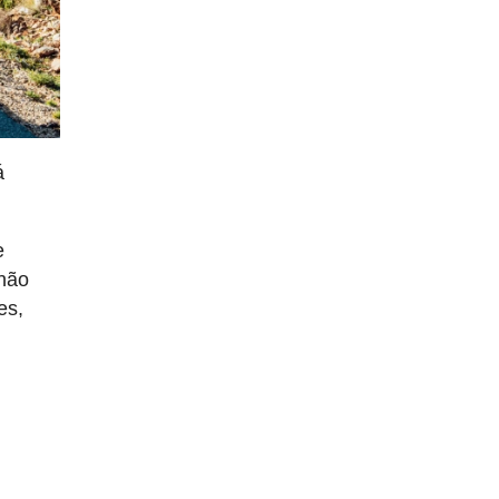
á
e
 não
es,