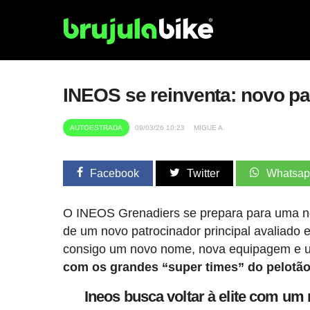
INEOS se reinventa: novo p
AUTOESTRADA
09/03/26 10:23
MIGUE A.
Facebook
Twitter
Whatsa
O INEOS Grenadiers se prepara para uma nov
de um novo patrocinador principal avaliado 
consigo um novo nome, nova equipagem e
com os grandes “super times” do pelotão
Ineos busca voltar à elite com um