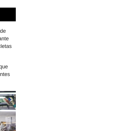
 de
ante
cletas
 que
entes