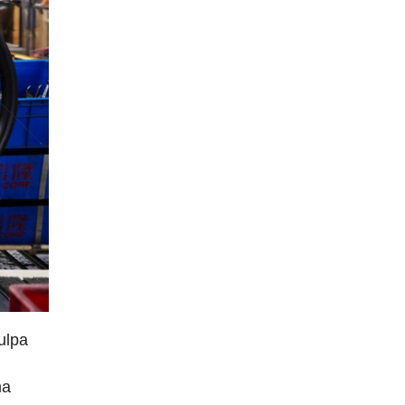
ulpa
ma