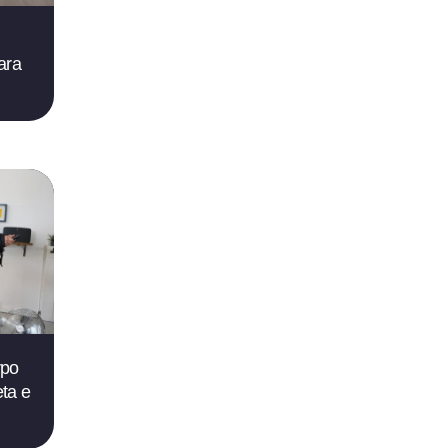
ara
rpo
ta e