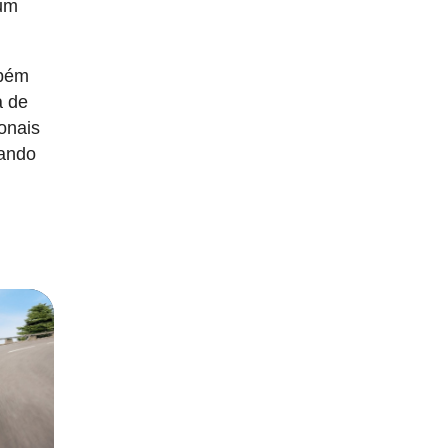
 um
mbém
a de
ionais
uando