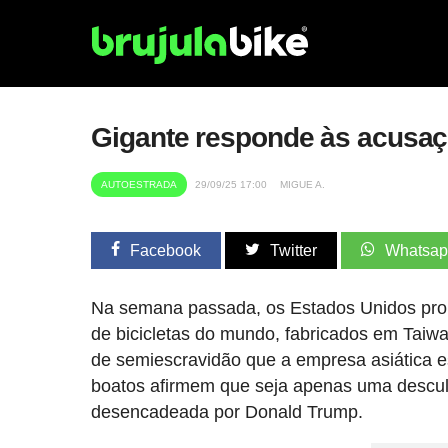
Gigante responde às acusaç
AUTOESTRADA
29/09/25 17:00
MIGUE A.
Facebook
Twitter
Whatsa
Na semana passada, os Estados Unidos proib
de bicicletas do mundo, fabricados em Taiw
de semiescravidão que a empresa asiática e
boatos afirmem que seja apenas uma desculp
desencadeada por Donald Trump.