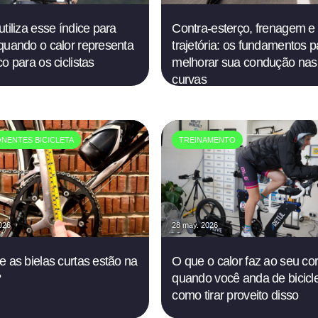
utiliza esse índice para
Contra-esterço, frenagem e
quando o calor representa
trajetória: os fundamentos p
o para os ciclistas
melhorar sua condução nas
curvas
NENTES BICICLETA
TREINAMENTO
026
28 may. 2026
e as bielas curtas estão na
O que o calor faz ao seu co
?
quando você anda de bicicle
como tirar proveito disso