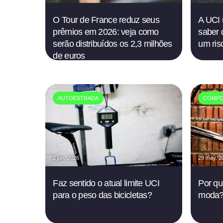
O Tour de France reduz seus
A UCI 
prêmios em 2026: veja como
saber 
serão distribuídos os 2,3 milhões
um risc
de euros
AUTOESTRADA
COMPO
2 jun. 2026
29 may. 2
Faz sentido o atual limite UCI
Por qu
para o peso das bicicletas?
moda