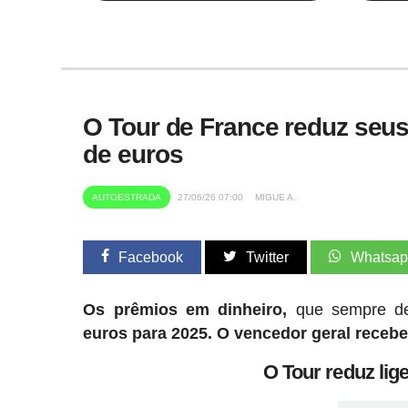
O Tour de France reduz seus
de euros
AUTOESTRADA
27/06/26 07:00
MIGUE A.
Facebook
Twitter
Whatsa
Os prêmios em dinheiro,
que sempre des
euros para 2025.
O vencedor geral recebe
O Tour reduz li