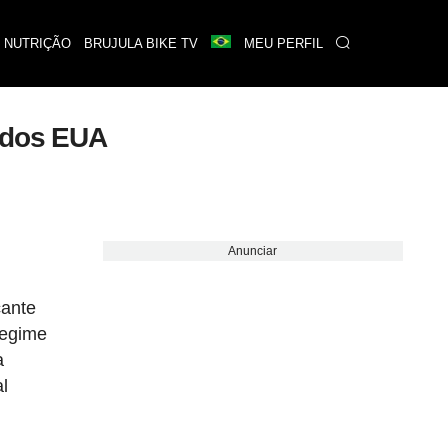
 NUTRIÇÃO
BRUJULA BIKE TV
MEU PERFIL
e dos EUA
Anunciar
cante
regime
a
l