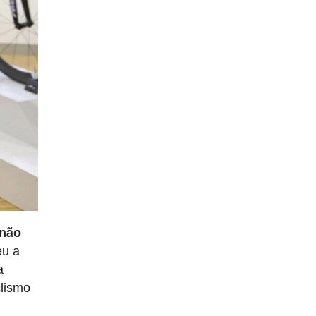
não
eu a
a
clismo