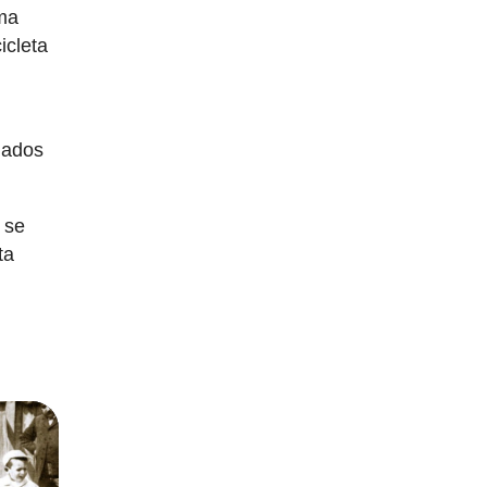
uma
icleta
iados
 se
ta