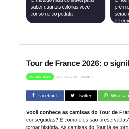
O método mais confiável para
O Tour
saber quantas calorias você
prêmio
consome ao pedalar
serão 
de eur
Tour de France 2026: o sign
AUTOESTRADA
16/07/26 13:00
MIGUE A.
Facebook
Twitter
Whatsa
Você conhece as camisas do Tour de Fran
conseguidas? E como eles são preservadas?
tornar história. As camisas do Tour já se t