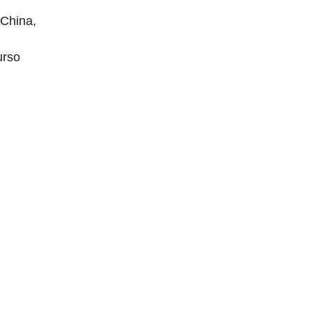
 China,
urso