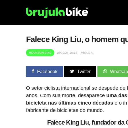
Falece King Liu, o homem qu
MOUNTAIN BIKE
16/02/26 15:18
MIGUE A.
Facebook
Twitter
Whatsa
O setor ciclista internacional se despede de
anos. Com sua morte, desaparece
uma das 
bicicleta nas últimas cinco décadas
e o im
fabricante de bicicletas do mundo.
Falece King Liu, fundador da G