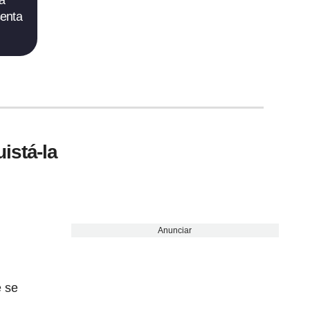
ra
senta
istá-la
Anunciar
e se