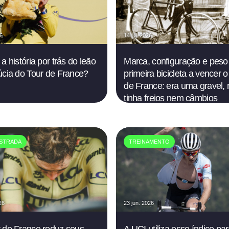
26
14 jul. 2026
a história por trás do leão
Marca, configuração e peso
úcia do Tour de France?
primeira bicicleta a vencer o
de France: era uma gravel,
tinha freios nem câmbios
STRADA
TREINAMENTO
26
23 jun. 2026