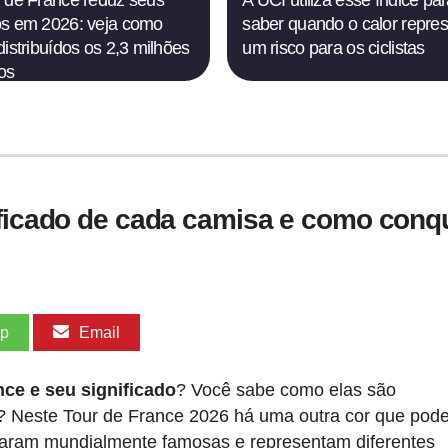
 de France reduz seus
A UCI utiliza esse índice pa
s em 2026: veja como
saber quando o calor repre
distribuídos os 2,3 milhões
um risco para os ciclistas
os
ificado de cada camisa e como conqu
pp
Email
ce e seu significado
? Você sabe como elas são
 Neste Tour de France 2026 há uma outra cor que pod
ornaram mundialmente famosas e representam diferentes