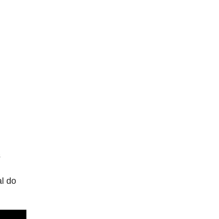
s
al do