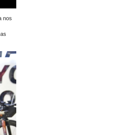
a nos
nas