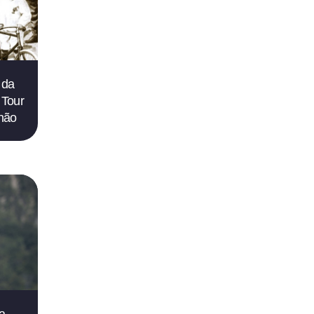
 da
 Tour
 não