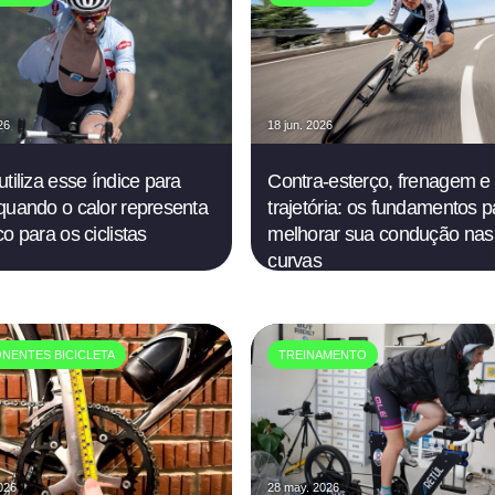
26
18 jun. 2026
utiliza esse índice para
Contra-esterço, frenagem e
quando o calor representa
trajetória: os fundamentos p
o para os ciclistas
melhorar sua condução nas
curvas
NENTES BICICLETA
TREINAMENTO
026
28 may. 2026