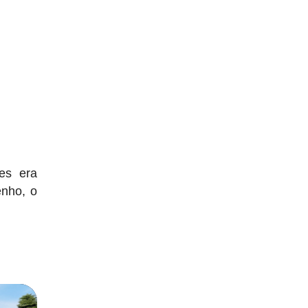
es era
enho, o