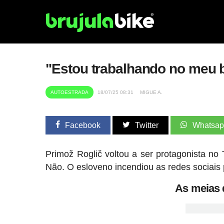
"Estou trabalhando no meu b
AUTOESTRADA
18/07/25 08:31
MIGUE A.
Facebook
Twitter
Whatsa
Primož Roglič voltou a ser protagonista n
Não. O esloveno incendiou as redes sociais 
As meias d