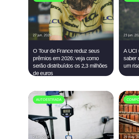
27 jun. 2026
23 jun. 20
O Tour de France reduz seus
A UCI 
prêmios em 2026: veja como
saber 
serão distribuídos os 2,3 milhões
um risc
de euros
AUTOESTRADA
COMPO
2 jun. 2026
29 may. 2