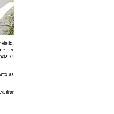
nelado,
de ser
ncia. O
anto as
a tirar