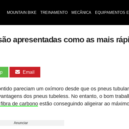
MOUNTAIN BIKE
TREINAMENTO
MECÂNICA
EQUIPAMENTOS E
são apresentadas como as mais rápi
pp
Email
contido pareciam um oxímoro desde que os pneus tubula
antagens dos pneus tubeless. No entanto, o bom traba
 fibra de carbono
estão conseguindo aligeirar ao máxim
Anunciar