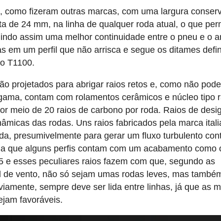
, como fizeram outras marcas, com uma largura conser
a de 24 mm, na linha de qualquer roda atual, o que per
ndo assim uma melhor continuidade entre o pneu e o a
s em um perfil que não arrisca e segue os ditames defi
no T1100.
ão projetados para abrigar raios retos e, como não pode
 gama, contam com rolamentos cerâmicos e núcleo tipo r
r meio de 20 raios de carbono por roda. Raios de desi
âmicas das rodas. Uns raios fabricados pela marca ital
, presumivelmente para gerar um fluxo turbulento con
a que alguns perfis contam com um acabamento como 
 65 e esses peculiares raios fazem com que, segundo as
el de vento, não só sejam umas rodas leves, mas també
iamente, sempre deve ser lida entre linhas, já que as 
ejam favoráveis.