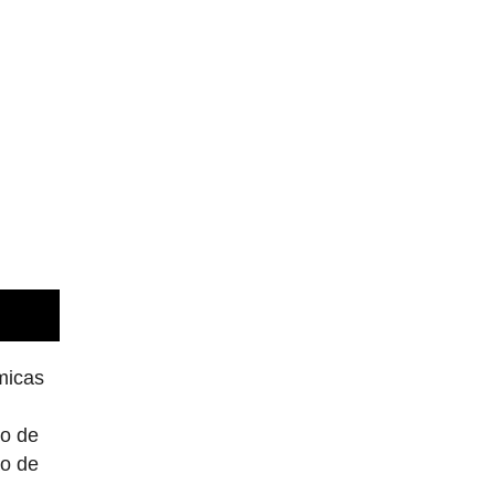
micas
ro de
ão de