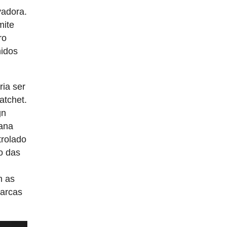
vadora.
mite
ro
nidos
ria ser
atchet.
gn
iana
trolado
o das
m as
marcas