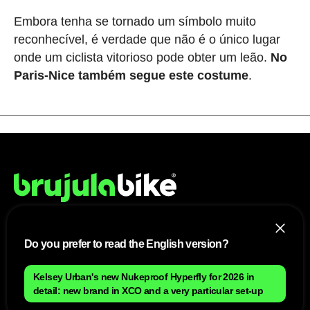
Embora tenha se tornado um símbolo muito
reconhecível, é verdade que não é o único lugar
onde um ciclista vitorioso pode obter um leão.
No
Paris-Nice também segue este costume
.
NÓS
Do you prefer to read the English version?
Mapa do site
Kelsey Urban's new Nukeproof Hyperfly for 2026 in
Aviso Legal Brasileiro
detail: new brand in XCO and a very particular set-up
Política de cookies Brasileiro
Anúnciate con nosotros brasileiro