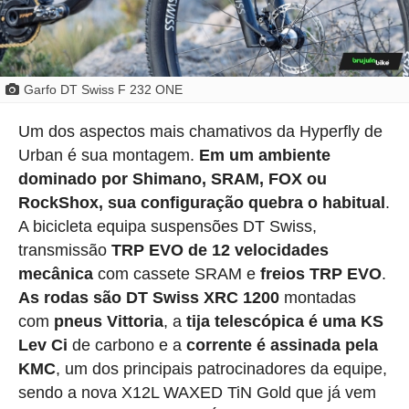
Garfo DT Swiss F 232 ONE
Um dos aspectos mais chamativos da Hyperfly de
Urban é sua montagem.
Em um ambiente
dominado por Shimano, SRAM, FOX ou
RockShox, sua configuração quebra o habitual
.
A bicicleta equipa suspensões DT Swiss,
transmissão
TRP EVO de 12 velocidades
mecânica
com cassete SRAM e
freios TRP EVO
.
As rodas são DT Swiss XRC 1200
montadas
com
pneus Vittoria
, a
tija telescópica é uma KS
Lev Ci
de carbono e a
corrente é assinada pela
KMC
, um dos principais patrocinadores da equipe,
sendo a nova X12L WAXED TiN Gold que já vem