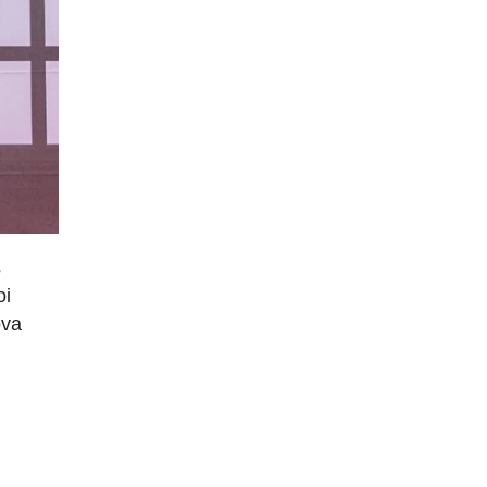
s
oi
ova