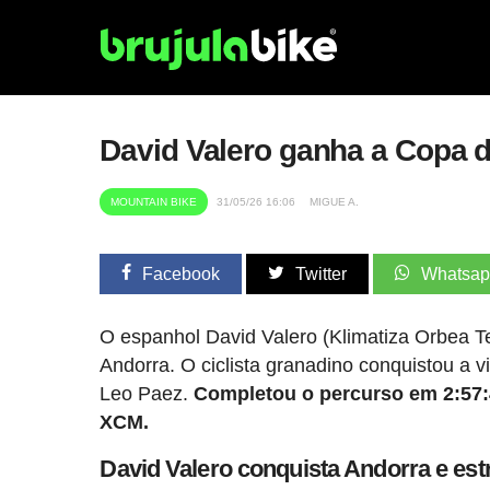
David Valero ganha a Copa
MOUNTAIN BIKE
31/05/26 16:06
MIGUE A.
Facebook
Twitter
Whatsa
O espanhol David Valero (Klimatiza Orbea
Andorra. O ciclista granadino conquistou a vi
Leo Paez.
Completou o percurso em 2:57:
XCM.
David Valero conquista Andorra e e