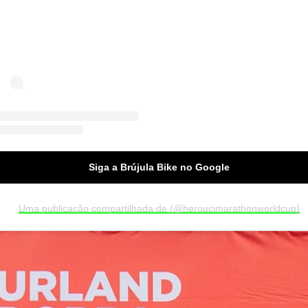
Siga a Brújula Bike no Google
Uma publicação compartilhada de (@heroucimarathonworldcup)