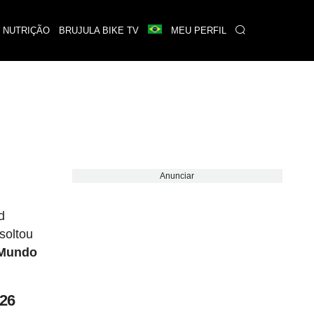
 NUTRIÇÃO
BRUJULA BIKE TV
MEU PERFIL
Anunciar
d
 soltou
 Mundo
026