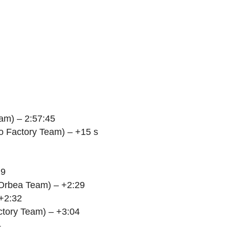
eam) – 2:57:45
o Factory Team) – +15 s
29
a Orbea Team) – +2:29
 +2:32
ctory Team) – +3:04
4