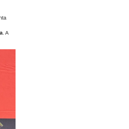
nta
ra
. A