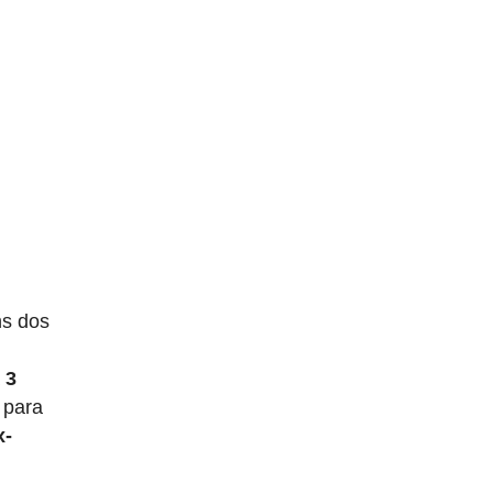
ns dos
a
3
 para
x-