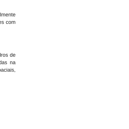
almente
tes com
dros de
adas na
aciais,