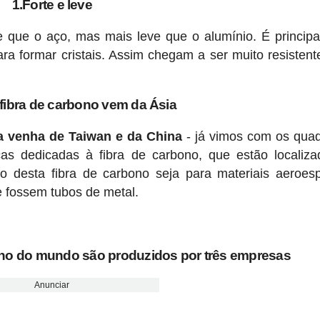
1.Forte e leve
te que o aço, mas mais leve que o alumínio. É princip
ra formar cristais. Assim chegam a ser muito resisten
fibra de carbono vem da Ásia
a venha de Taiwan e da China
- já vimos com os qua
as dedicadas à fibra de carbono, que estão localiz
 desta fibra de carbono seja para materiais aeroesp
 fossem tubos de metal.
bono do mundo são produzidos por três empresas
Anunciar