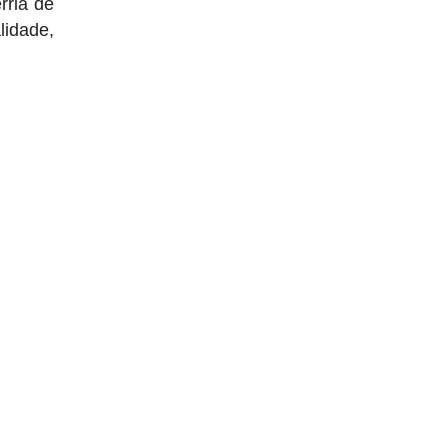
rria de
lidade,