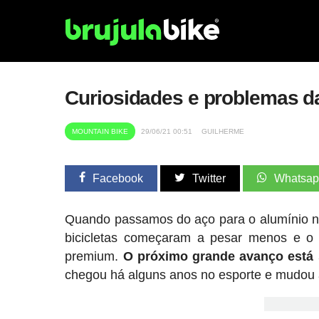
Curiosidades e problemas da
MOUNTAIN BIKE
29/06/21 00:51
GUILHERME
Facebook
Twitter
Whatsa
Quando passamos do aço para o alumínio no
bicicletas começaram a pesar menos e o al
premium.
O próximo grande avanço está s
chegou há alguns anos no esporte e mudou a