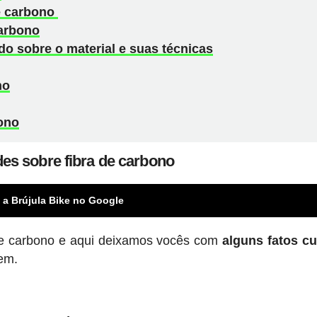
de carbono
carbono
do sobre o material e suas técnicas
no
bono
es sobre fibra de carbono
 a Brújula Bike no Google
a de carbono e aqui deixamos vocês com
alguns fatos c
em.