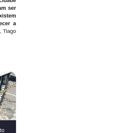
 cidade
am ser
xistem
ecer a
, Tiago
to