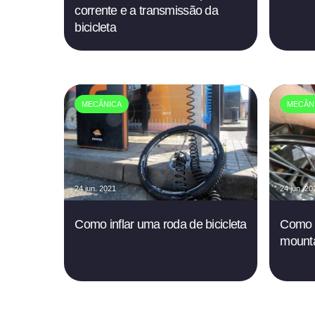
corrente e a transmissão da
bicicleta
MECÂNICA
MECÂN
24 jun. 2021
24 jun. 20
Como inflar uma roda de bicicleta
Como t
mounta