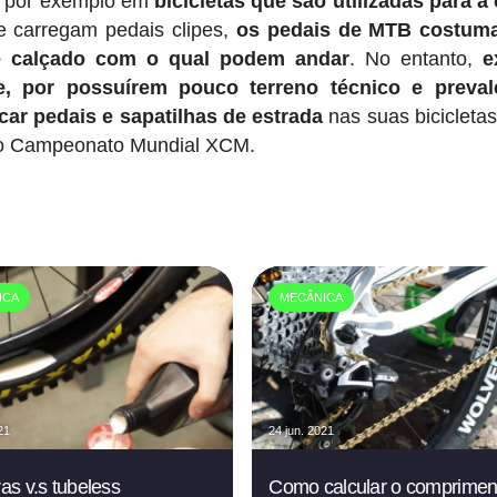
as por exemplo em
bicicletas que são utilizadas para a
 carregam pedais clipes,
os pedais de MTB costum
e calçado com o qual podem andar
. No entanto,
e
e, por possuírem pouco terreno técnico e preval
car pedais e sapatilhas de estrada
nas suas bicicletas
timo Campeonato Mundial XCM.
ICA
MECÂNICA
21
24 jun. 2021
s v.s tubeless
Como calcular o comprimen