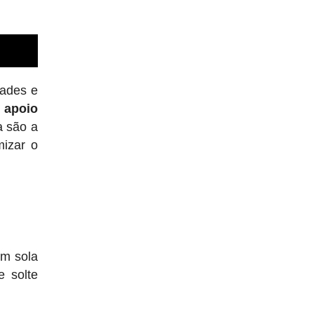
dades e
 apoio
a são a
mizar o
om sola
e solte