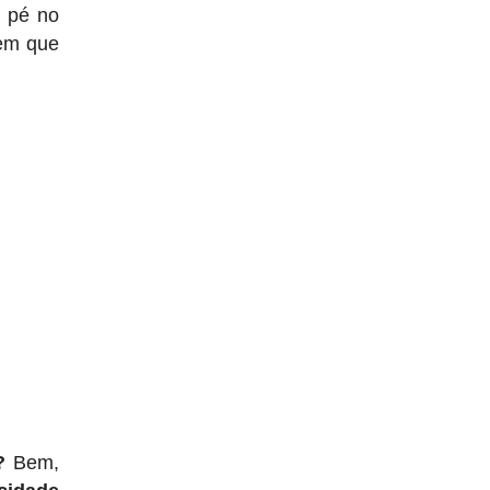
m pé no
tem que
?
Bem,