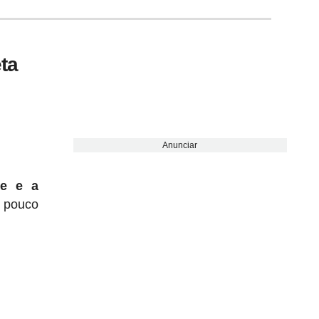
ta
Anunciar
te e a
m pouco