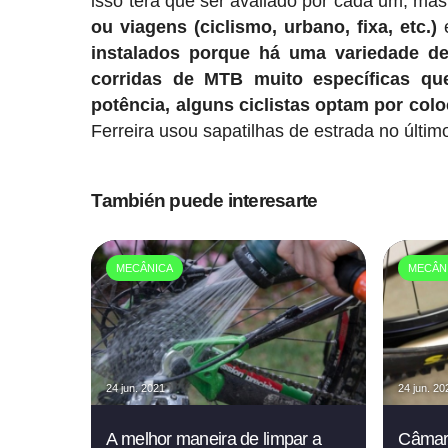
isso terá que ser avaliado por cada um, m
ou viagens (ciclismo, urbano, fixa, etc.)
e
instalados porque há uma variedade d
corridas de MTB muito específicas qu
potência, alguns ciclistas optam por colo
Ferreira usou sapatilhas de estrada no úl
También puede interesarte
MECÂNICA
MECÂN
24 jun. 2021
24 jun. 20
A melhor maneira de limpar a
Câmara