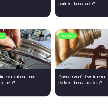
perfeito da corrente?
ICA
MECÂNICA
21
24 jun. 2021
rocar o raio de uma
Quando você deve trocar o f
in bike?
de freio da sua bicicleta?