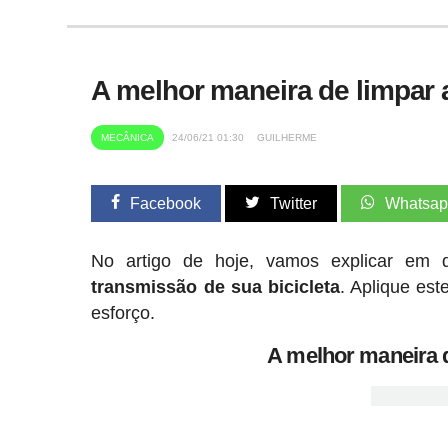
A melhor maneira de limpar a
MECÂNICA
24/06/21 01:30
GUILHERME
Facebook
Twitter
Whatsa
No artigo de hoje, vamos explicar em d
transmissão de sua bicicleta
. Aplique es
esforço.
A melhor maneira d