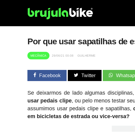
Por que usar sapatilhas de e
MECÂNICA
29/06/21 00:08
GUILHERME
Facebook
Twitter
Whatsa
Se deixarmos de lado algumas disciplinas
usar pedais clipe
, ou pelo menos testar se
assumimos usar pedais clipe e sapatilhas,
em bicicletas de estrada ou vice-versa?