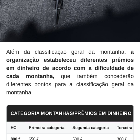
Além da classificação geral da montanha,
a
organização estabeleceu
diferentes prêmios
em dinheiro de acordo com a dificuldade de
cada montanha,
que também concederão
diferentes pontos para a classificação geral da
montanha.
CATEGORIA MONTANHAS/PRÊMIOS EM DINHEIRO
HC
Primeira categoria
Segunda categoria
Terceira cat
800 €
650 €
500 €
300 €