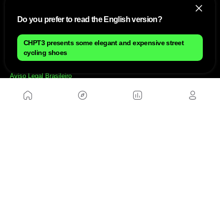
Do you prefer to read the English version?
CHPT3 presents some elegant and expensive street
NÓS
cycling shoes
Mapa do site
Aviso Legal Brasileiro
Política de cookies Brasileiro
Anúnciate con nosotros brasileiro
Política de privacidad brasileiro
Contato
Trabalhar conosco
SITES AMIGÁVEIS
MusickMag
SIGA-NOS
Assine a nossa newsletter
Mandar