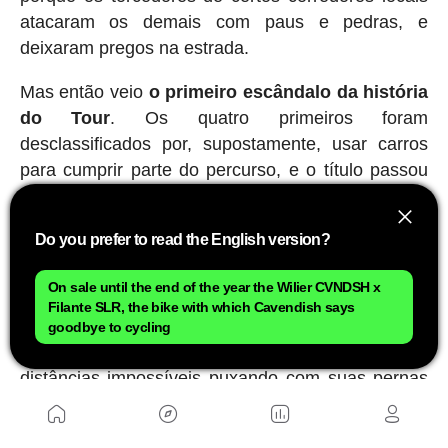
atacaram os demais com paus e pedras, e
deixaram pregos na estrada.
Mas então veio
o primeiro escândalo da história
do Tour
. Os quatro primeiros foram
desclassificados por, supostamente, usar carros
para cumprir parte do percurso, e o título passou
para o quinto, o jovem Henri Cornet. Garin foi
banido por 2 anos sem competir, momento em que
Do you prefer to read the English version?
decidiu se retirar do ciclismo profissional. Nunca
saberemos se isso foi justo ou não, embora ele
On sale until the end of the year the Wilier CVNDSH x
sempre tenha defendido sua inocência. O que está
Filante SLR, the bike with which Cavendish says
claro é que, acima de qualquer consideração
goodbye to cycling
esportiva, aqueles homens que percorriam
distâncias impossíveis puxando com suas pernas
‘máquinas pesadas' eram verdadeiros titãs.