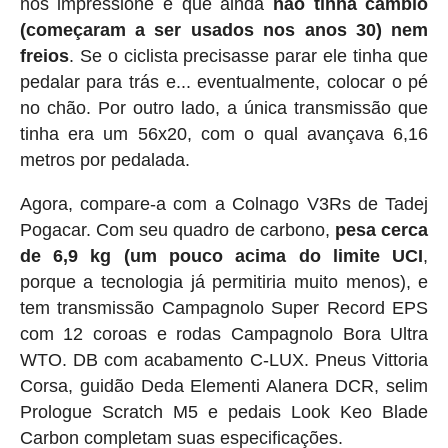
nos impressione é que ainda
não tinha cambio
(começaram a ser usados nos anos 30) nem
freios
. Se o ciclista precisasse parar ele tinha que
pedalar para trás e... eventualmente, colocar o pé
no chão. Por outro lado, a única transmissão que
tinha era um 56x20, com o qual avançava 6,16
metros por pedalada.
Agora, compare-a com a Colnago V3Rs de Tadej
Pogacar. Com seu quadro de carbono,
pesa cerca
de 6,9 ​​kg (um pouco acima do limite UCI
,
porque a tecnologia já permitiria muito menos), e
tem transmissão Campagnolo Super Record EPS
com 12 coroas e rodas Campagnolo Bora Ultra
WTO. DB com acabamento C-LUX. Pneus Vittoria
Corsa, guidão Deda Elementi Alanera DCR, selim
Prologue Scratch M5 e pedais Look Keo Blade
Carbon completam suas especificações.