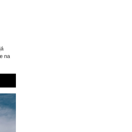
já
ze na