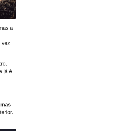
 mas a
a vez
tro,
 já é
amas
erior.