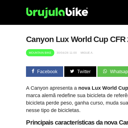
Canyon Lux World Cup CFR 20
MOUNTAIN BIKE
30/04/26 11:00
MIGUE A.
Facebook
Twitter
Whatsa
A Canyon apresenta a
nova Lux World Cu
marca alemã redefine sua bicicleta de ref
bicicleta perde peso, ganha curso, muda su
nesse tipo de bicicletas.
Principais características da nova 