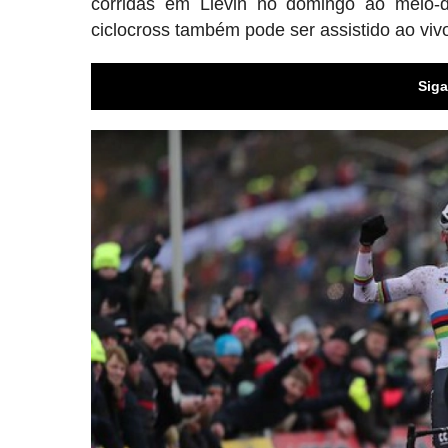
corridas em Liévin no domingo ao meio-
ciclocross também pode ser assistido ao vi
Siga