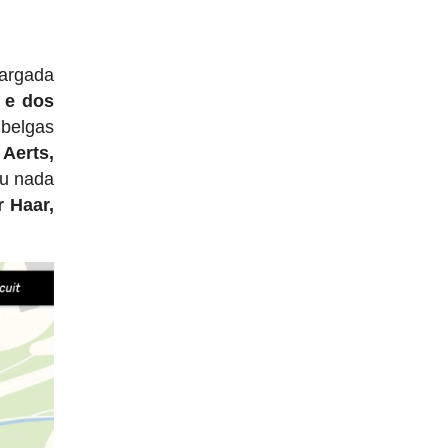
largada
 e dos
 belgas
 Aerts,
ou nada
r Haar,