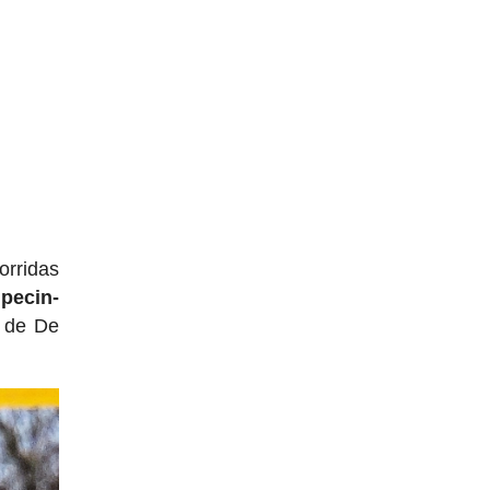
orridas
pecin-
o de De