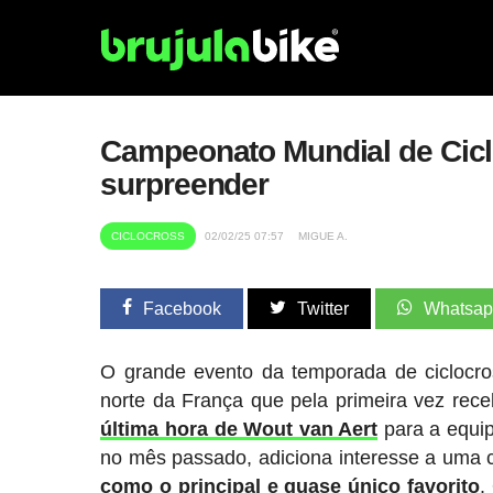
Campeonato Mundial de Ciclo
surpreender
CICLOCROSS
02/02/25 07:57
MIGUE A.
Facebook
Twitter
Whatsa
O grande evento da temporada de ciclocr
norte da França que pela primeira vez re
última hora de Wout van Aert
para a equip
no mês passado, adiciona interesse a uma 
como o principal e quase único favorito
.