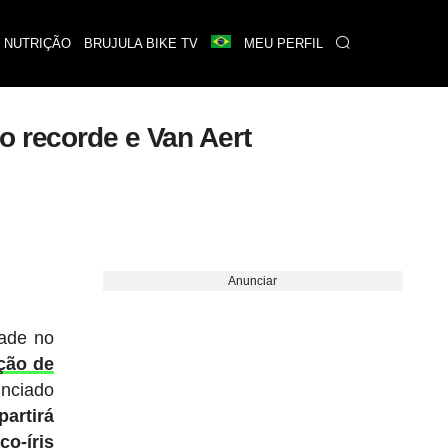
 NUTRIÇÃO
BRUJULA BIKE TV
MEU PERFIL
o recorde e Van Aert
Anunciar
dade no
ção de
unciado
partirá
co-íris