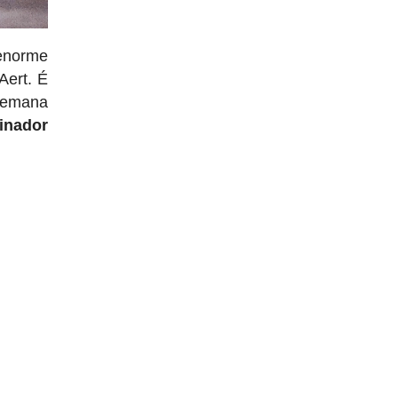
enorme
Aert. É
semana
inador