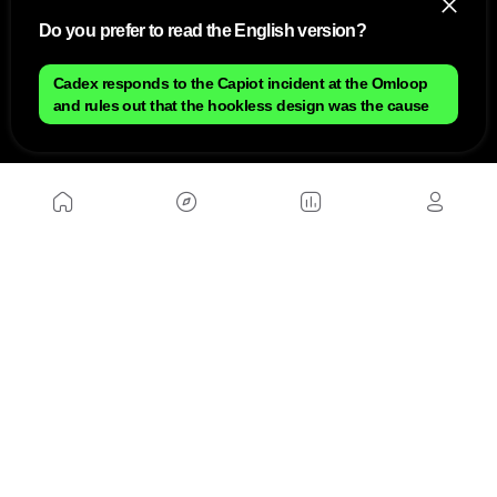
Do you prefer to read the English version?
Mapa do site
Aviso Legal Brasileiro
Política de cookies Brasileiro
Cadex responds to the Capiot incident at the Omloop
Anúnciate con nosotros brasileiro
Política de privacidad brasileiro
and rules out that the hookless design was the cause
Contato
Trabalhar conosco
SITES AMIGÁVEIS
MusickMag
SIGA-NOS
Assine a nossa newsletter
Mandar