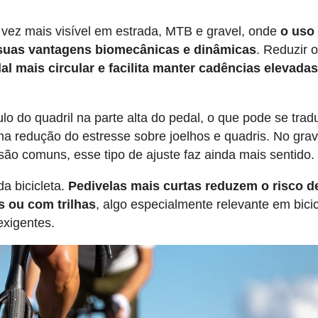
ez mais visível em estrada, MTB e gravel, onde
o uso
 suas vantagens biomecânicas e dinâmicas
. Reduzir 
al mais circular e facilita manter cadências elevada
ulo do quadril na parte alta do pedal, o que pode se trad
a redução do estresse sobre joelhos e quadris. No grav
ão comuns, esse tipo de ajuste faz ainda mais sentido.
a bicicleta.
Pedivelas mais curtas reduzem o risco d
s ou com trilhas
, algo especialmente relevante em bici
exigentes.