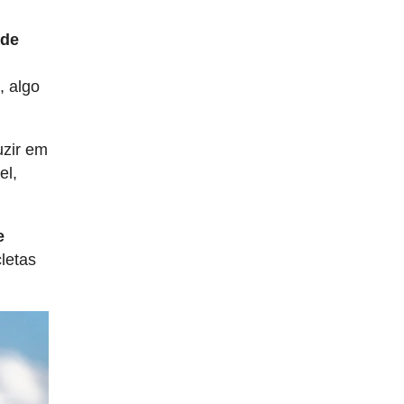
 de
o
s
, algo
uzir em
el,
e
cletas