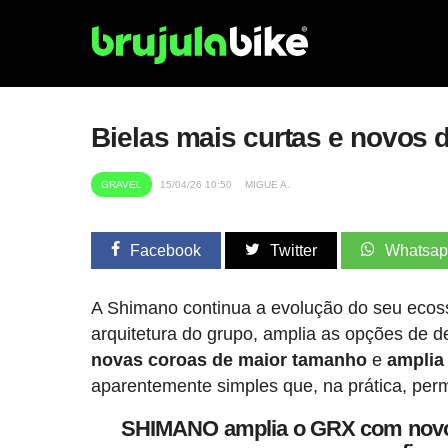
Bielas mais curtas e novos
GRAVEL
15/04/26 10:50
MIGUE A.
Facebook
Twitter
Whatsa
A Shimano continua a evolução do seu eco
arquitetura do grupo, amplia as opções de 
novas coroas de maior tamanho
e
amplia
aparentemente simples que, na prática, permit
SHIMANO amplia o GRX com novos 