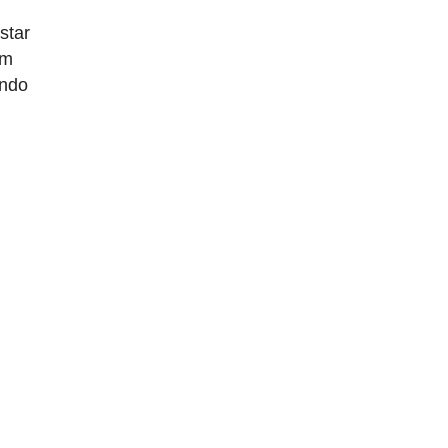
star
om
indo