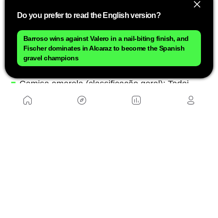
mais combativo ao longo das três semanas.
Do you prefer to read the English version?
Os últimos vencedores de cada camisa
Barroso wins against Valero in a nail-biting finish, and
Fischer dominates in Alcaraz to become the Spanish
Os vencedores das principais classificações na
gravel champions
edição de 2025 foram:
Camisa amarela (classificação geral): Tadej
Pogacar
Camisa verde (classificação por pontos):
Jonathan Milan
Camisa de bolinhas vermelhas (classificação de
montanha): Richard Carapaz
Camisa branca (melhor jovem): Remco
Evenepoel