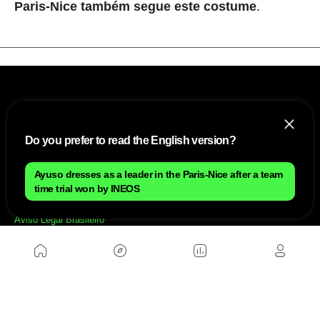
Paris-Nice também segue este costume
.
Do you prefer to read the English version?
Ayuso dresses as a leader in the Paris-Nice after a team
NÓS
time trial won by INEOS
Mapa do site
Aviso Legal Brasileiro
Política de cookies Brasileiro
Anúnciate con nosotros brasileiro
Política de privacidad brasileiro
Contato
Trabalhar conosco
SITES AMIGÁVEIS