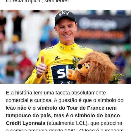
floresta tropical, sem leões.
E a história tem uma faceta absolutamente
comercial e curiosa. A questão é que o símbolo do
leão
não é o símbolo do Tour de France nem
tampouco do país
,
mas é o símbolo do banco
Crédit Lyonnais
(atualmente LCL), que patrocina
a camisa amarela desde 1981. O leão é a imagem