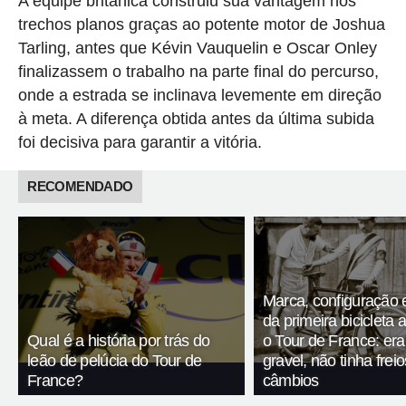
A equipe britânica construiu sua vantagem nos
trechos planos graças ao potente motor de Joshua
Tarling, antes que Kévin Vauquelin e Oscar Onley
finalizassem o trabalho na parte final do percurso,
onde a estrada se inclinava levemente em direção
à meta. A diferença obtida antes da última subida
foi decisiva para garantir a vitória.
RECOMENDADO
Marca, configuração 
da primeira bicicleta 
Qual é a história por trás do
o Tour de France: er
leão de pelúcia do Tour de
gravel, não tinha fre
France?
câmbios