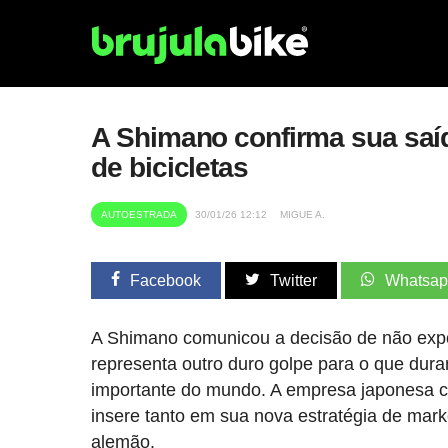
A Shimano confirma sua saída
de bicicletas
AUTOESTRADA
30/01/26 12:12
MIGUE A.
Facebook
Twitter
Whatsa
A Shimano comunicou a decisão de não expor
representa outro duro golpe para o que dura
importante do mundo. A empresa japonesa c
insere tanto em sua nova estratégia de mar
alemão.