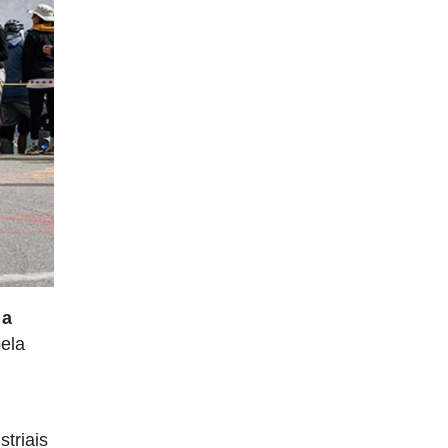
 a
pela
triais