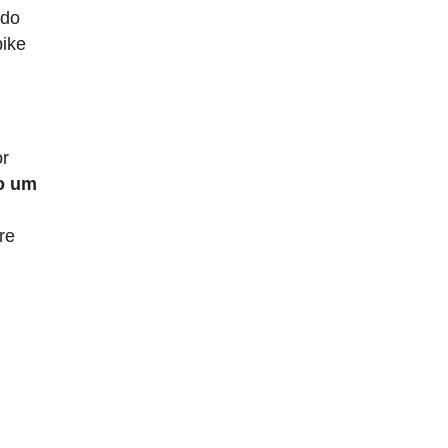
 do
bike
or
mo um
re