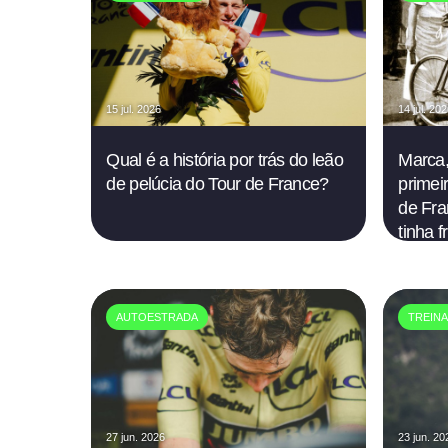
15 jul. 2026
14 jul. 20
Qual é a história por trás do leão
Marca,
de pelúcia do Tour de France?
primeir
de Fra
tinha 
AUTOESTRADA
TREIN
27 jun. 2026
23 jun. 20