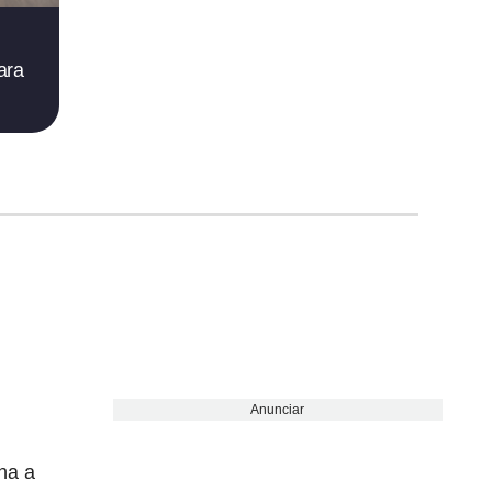
ara
Anunciar
ha a