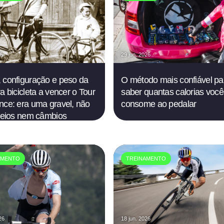
26
29 jun. 2026
 configuração e peso da
O método mais confiável pa
a bicicleta a vencer o Tour
saber quantas calorias você
nce: era uma gravel, não
consome ao pedalar
freios nem câmbios
AMENTO
TREINAMENTO
26
18 jun. 2026