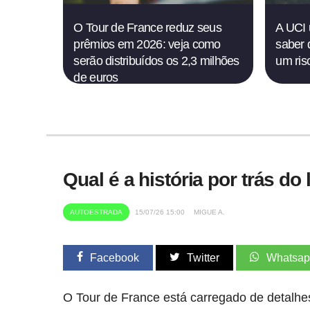
O Tour de France reduz seus
A UCI 
prêmios em 2026: veja como
saber 
serão distribuídos os 2,3 milhões
um risc
de euros
Qual é a história por trás do
AUTOESTRADA
15/07/26 15:00
MIGUE A.
Facebook
Twitter
Whatsa
O Tour de France está carregado de detalh