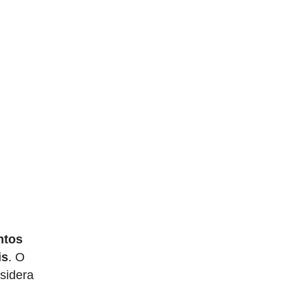
ntos
is
. O
nsidera