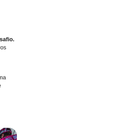
safio.
ros
uma
e