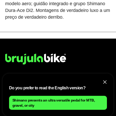
modelo aero; guidão integrado e grupo Shimano
Dura-Ace Di2. Montagens de verdadeiro luxo a um
preço de verdadeiro derribo.
NÓS
Do you prefer to read the English version?
Mapa do site
Aviso Legal Brasileiro
Política de cookies Brasileiro
Shimano presents an ultra versatile pedal for MTB,
Anúnciate con nosotros brasileiro
gravel, or city
Política de privacidad brasileiro
Contato
Trabalhar conosco