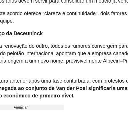
os anos devem servir para consolidar um modelo já ven
e acordo oferece “clareza e continuidade”, dois fatores
equipe.
aço da Deceuninck
 a renovação do outro, todos os rumores convergem par
s do pelotão internacional apontam que a empresa cana
aria origem a um novo nome, previsivelmente Alpecin–P
ura anterior após uma fase conturbada, com protestos 
hegada ao conjunto de Van der Poel significaria uma
o econômico de primeiro nível.
Anunciar