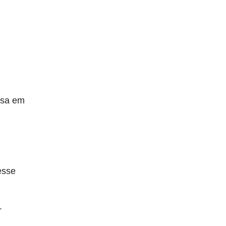
nsa em
esse
.