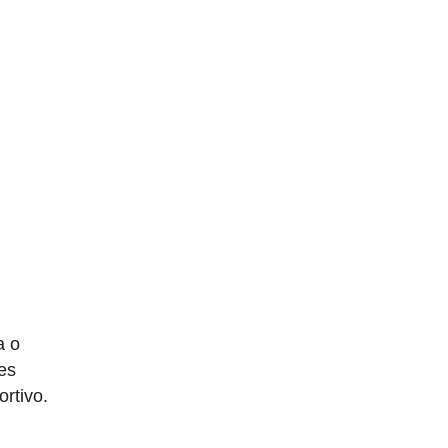
a o
es
ortivo.