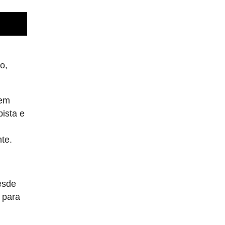
o,
 em
pista e
te.
esde
 para