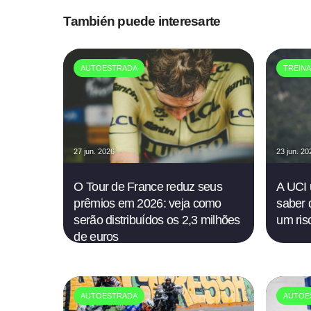
También puede interesarte
AUTOESTRADA
TREIN
27 jun. 2026
23 jun. 20
O Tour de France reduz seus
A UCI 
prêmios em 2026: veja como
saber 
serão distribuídos os 2,3 milhões
um risc
de euros
AUTOESTRADA
AUTOE