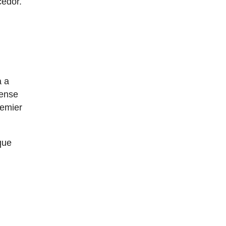
cedor.
a a
dense
remier
que