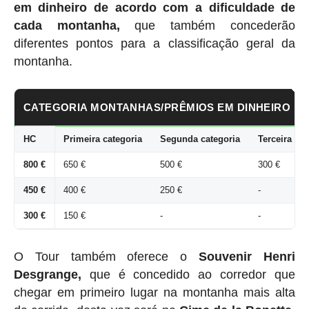
em dinheiro de acordo com a dificuldade de
cada montanha,
que também concederão
diferentes pontos para a classificação geral da
montanha.
CATEGORIA MONTANHAS/PRÊMIOS EM DINHEIRO
HC
Primeira categoria
Segunda categoria
Terceira cat
800 €
650 €
500 €
300 €
450 €
400 €
250 €
-
300 €
150 €
-
-
O Tour também oferece o
Souvenir Henri
Desgrange,
que é concedido ao corredor que
chegar em primeiro lugar na montanha mais alta