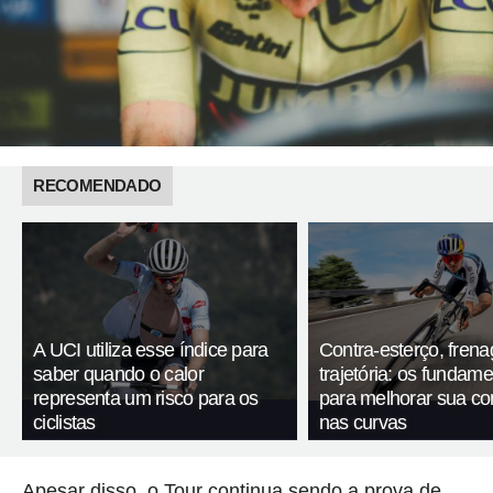
RECOMENDADO
A UCI utiliza esse índice para
Contra-esterço, fren
saber quando o calor
trajetória: os fundam
representa um risco para os
para melhorar sua c
ciclistas
nas curvas
Apesar disso, o Tour continua sendo a prova de