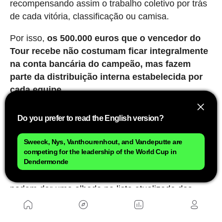
recompensando assim o trabalho coletivo por trás
de cada vitória, classificação ou camisa.
Por isso,
os 500.000 euros que o vencedor do
Tour recebe não costumam ficar integralmente
na conta bancária do campeão, mas fazem
parte da distribuição interna estabelecida por
cada equipe.
Como vocês podem constatar, o Tour distribui uma
Do you prefer to read the English version?
grande quantia em prêmios financeiros, mas o que
realmente pode ser decisivo para a situação
Sweeck, Nys, Vanthourenhout, and Vandeputte are
financeira de um ciclista é a capacidade de
competing for the leadership of the World Cup in
Dendermonde
negociar um novo contrato após ter tido um ótimo
desempenho no Tour de France. Aqui vocês
podem dar uma olhada na l
ista atualizada dos
ciclistas mais bem pagos.