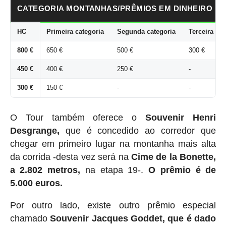
CATEGORIA MONTANHAS/PRÊMIOS EM DINHEIRO
HC
Primeira categoria
Segunda categoria
Terceira cat
800 €
650 €
500 €
300 €
450 €
400 €
250 €
-
300 €
150 €
-
-
O Tour também oferece o
Souvenir Henri
Desgrange,
que é concedido ao corredor que
chegar em primeiro lugar na montanha mais alta
da corrida -desta vez será na
Cime de la Bonette,
a 2.802 metros,
na etapa 19-.
O prêmio é de
5.000 euros.
Por outro lado, existe outro prêmio especial
chamado
Souvenir Jacques Goddet, que é dado