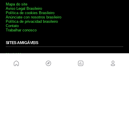
Mapa do site
Aviso Legal Brasileiro
Política de cookies Brasileiro
Anúnciate con nosotros brasileiro
Política de privacidad brasileiro
Contato
Trabalhar conosco
SITES AMIGÁVEIS
MusickMag
SIGA-NOS
Assine a nossa newsletter
Mandar