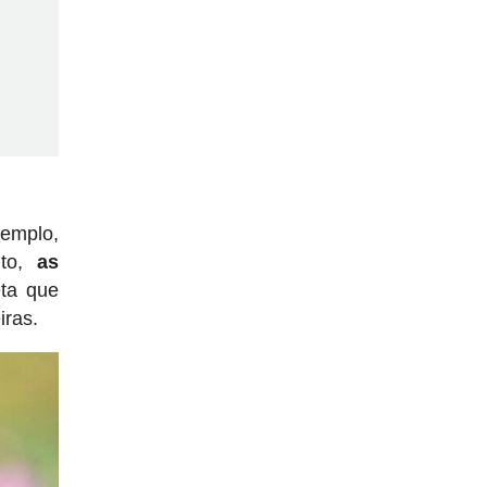
xemplo,
ito,
as
eta que
iras.