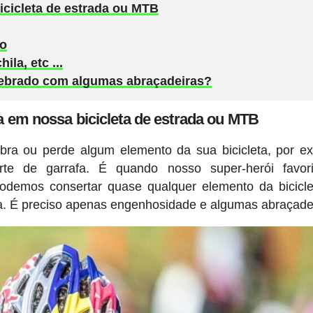
icicleta de estrada ou MTB
ro
la, etc ...
ebrado com algumas abraçadeiras?
a em nossa bicicleta de estrada ou MTB
ra ou perde algum elemento da sua bicicleta, por e
te de garrafa. É quando nosso super-herói favor
odemos consertar quase qualquer elemento da bicicl
a. É preciso apenas engenhosidade e algumas abraçade