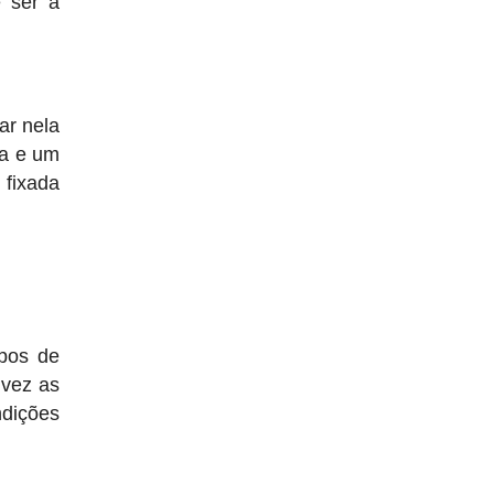
 ser a
ar nela
ga e um
 fixada
ipos de
 vez as
ndições