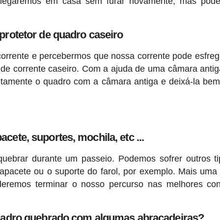
 chegaremos em casa sem furar novamente, mas pode
protetor de quadro caseiro
 corrente e percebermos que nossa corrente pode esfreg
 de corrente caseiro. Com a ajuda de uma câmara anti
tamente o quadro com a câmara antiga e deixá-la bem
cete, suportes, mochila, etc ...
quebrar durante um passeio. Podemos sofrer outros t
capacete ou o suporte do farol, por exemplo. Mais uma
oderemos terminar o nosso percurso nas melhores co
adro quebrado com algumas abraçadeiras?