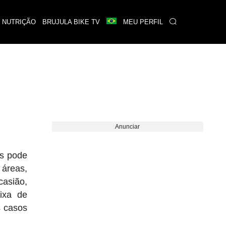
 NUTRIÇÃO
BRUJULA BIKE TV
MEU PERFIL
Anunciar
es pode
 áreas,
casião,
ixa de
s casos