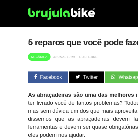
5 reparos que você pode faz
MECÂNICA
30/06/21 10:55
GUILHERME
Facebook
Twitter
Whatsa
As abraçadeiras são uma das melhores 
ter livrado você de tantos problemas? Tod
mas sem dúvida um dos que mais aproveitam
dissemos que as abraçadeiras devem fa
ferramentas e devem ser quase obrigatória
eles podem nos ajudar.