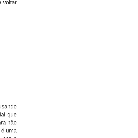
 voltar
usando
al que
ara não
o é uma