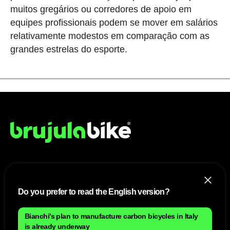
muitos gregários ou corredores de apoio em
equipes profissionais podem se mover em salários
relativamente modestos em comparação com as
grandes estrelas do esporte.
NÓS
Do you prefer to read the English version?
Mapa do site
Aviso Legal Brasileiro
Política de cookies Brasileiro
Bianchi's plan to manufacture carbon bicycles in Italy
Anúnciate con nosotros brasileiro
Política de privacidad brasileiro
is already underway