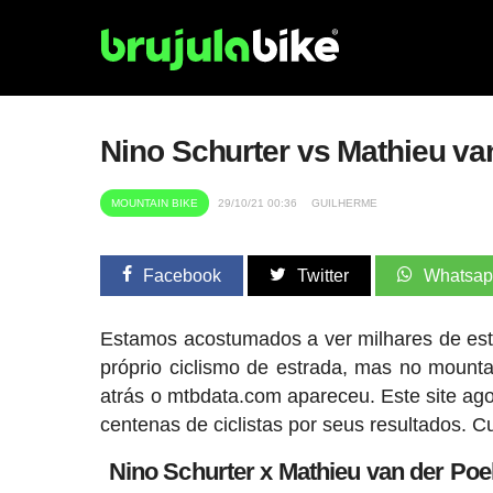
Nino Schurter vs Mathieu v
MOUNTAIN BIKE
29/10/21 00:36
GUILHERME
Facebook
Twitter
Whatsa
Estamos acostumados a ver milhares de esta
próprio ciclismo de estrada, mas no mounta
atrás o mtbdata.com apareceu. Este site ag
centenas de ciclistas por seus resultados. C
Nino Schurter x Mathieu van der Po