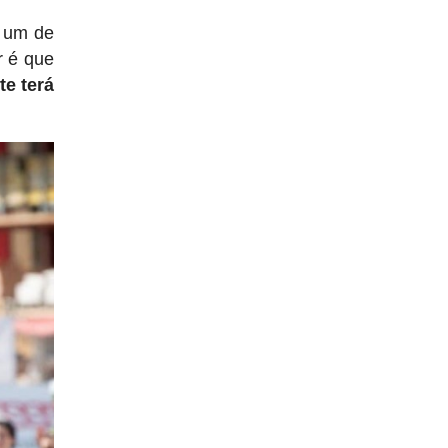
o um de
r é que
te terá