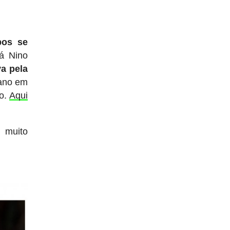
os se
lá Nino
a pela
 ano em
ão.
Aqui
 muito