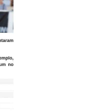
ntaram
emplo,
hum no