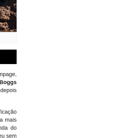
ampage,
 Boggs
 depois
ficação
da mais
enda do
ceu sem