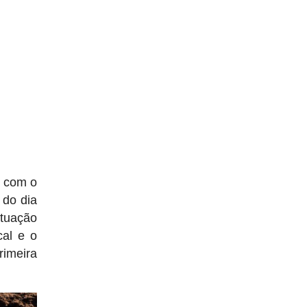
u com o
 do dia
atuação
cal e o
rimeira