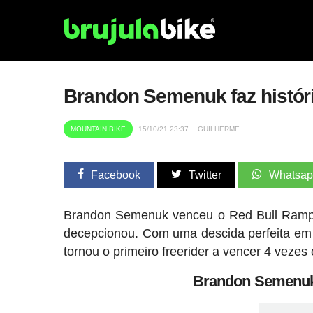
Brandon Semenuk faz históri
MOUNTAIN BIKE
15/10/21 23:37
GUILHERME
Facebook
Twitter
Whatsa
Brandon Semenuk venceu o Red Bull Rampa
decepcionou. Com uma descida perfeita em 
tornou o primeiro freerider a vencer 4 veze
Brandon Semenuk