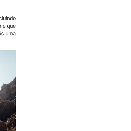
cluindo
o e que
ós uma