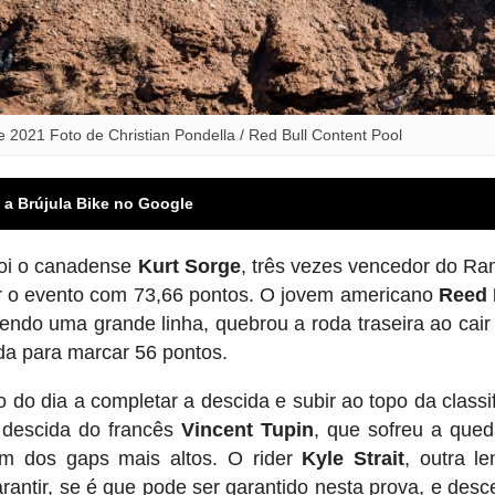
2021 Foto de Christian Pondella / Red Bull Content Pool
 a Brújula Bike no Google
 foi o canadense
Kurt Sorge
, três vezes vencedor do R
rar o evento com 73,66 pontos. O jovem americano
Reed
zendo uma grande linha, quebrou a roda traseira ao cair
da para marcar 56 pontos.
o do dia a completar a descida e subir ao topo da classi
 descida do francês
Vincent Tupin
, que sofreu a que
um dos gaps mais altos. O rider
Kyle Strait
, outra l
antir, se é que pode ser garantido nesta prova, e des