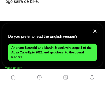
logo sairá de bike.
Do you prefer to read the English version?
Andreas Seewald and Martin Stosek win stage 3 of the
Absa Cape Epic 2021 and get closer to the overall
leaders
NÓS
Mapa do site
Aviso Legal Brasileiro
Política de cookies Brasileiro
Anúnciate con nosotros brasileiro
Política de privacidad brasileiro
Contato
Trabalhar conosco
SITES AMIGÁVEIS