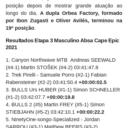
posição depois de mostrar grande atuação ao
longo do dia.
A dupla Orbea Factory, formado
por Ibon Zugasti e Oliver Avilés, terminou na
19ª posição
.
Resultados Etapa 3 Masculino Absa Cape Epic
2021
Canyon Northwave MTB Andreas SEEWALD
(#4-1) Martin STOŠEK (#4-2) 03:41:47.8
Trek Pirelli - Samuele Porro (#2-1) Fabian
Rabensteiner (#2-2) 03:41:50.4
+00:00:02.5
BULLS Urs HUBER (#1-1) Simon SCHNELLER
(#1-2) 03:42:07.7
+00:00:19.8
BULLS 2 (#5) Martin FREY (#5-1) Simon
STIEBJAHN (#5-2) 03:42:10.1
+00:00:22.2
NinetyOne-songo-Specialized - Jordan
SARROU (#3-1) Matthew BEERS (#3-2)